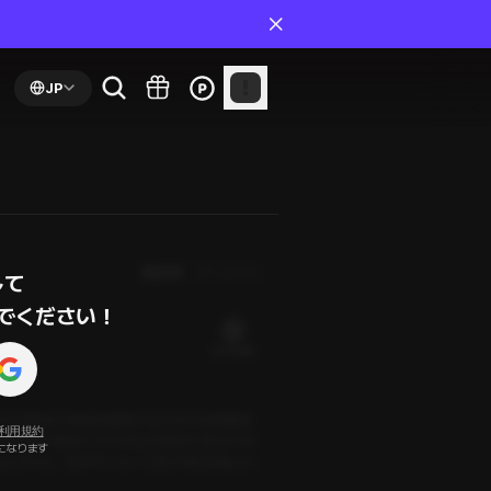
JP
最新順
第１話から
て

でください！
22 PLING
たちは事前に映画を鑑賞するため中央図書館
利用規約
うち先輩が勧めてきた作品を最初に再生する
になります
し出された。気まずくなって思わず目を逸らし