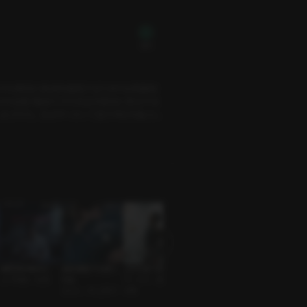
無料
たちは事前に映画を鑑賞するため中央図書館
うち先輩が勧めてきた作品を最初に再生する
し出された。気まずくなって思わず目を逸らし
俺専用の味付け
仮想通貨で大損し
上から見てました
推しとのデート（フ
大公も侯爵も好き
上下関係 • 社長
た女
サークル • 運動好き
ァンヨン）
んだもん
元カレ • 年上男子
の男
先輩と後輩 • ファン
逆ハーレム • ずるい
ヨン
男子