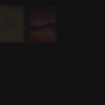
ボイスマッチング
黒鉛
今日は
ﾞｲｽ • 恋人 • BDSM
ｼﾁｭｴｰｼｮﾝﾎﾞｲｽ • ﾏｯﾁﾝｸﾞｱﾌﾟﾘ • テ
ボイスドラマ • オーナーと客 •
ｼﾁｭｴｰｼ
レフォンセックス
絶倫