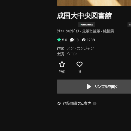
成国大中央図書館
ｼﾁｭｴｰｼｮﾝﾎﾞｲｽ
 • 
先輩と後輩
 • 
純情男
5.0
1
1238
作家
スン・カンジャン
出演
ウヨン
評価
15
サンプルを聞く
作品鑑賞のご案内