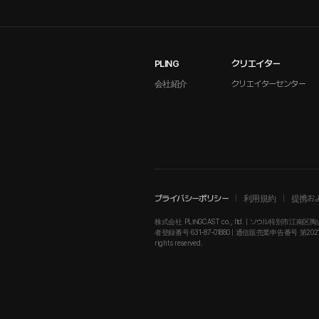
PLING
クリエイター
会社紹介
クリエイターセンター
プライバシーポリシー
利用規約
提携お
株式会社 PLINGCAST co., ltd. | ソウル特別市江南区陶山
者登録番号 631-87-01880 | 通信販売業申告番号 第2021-ソウル江南
rights reserved.