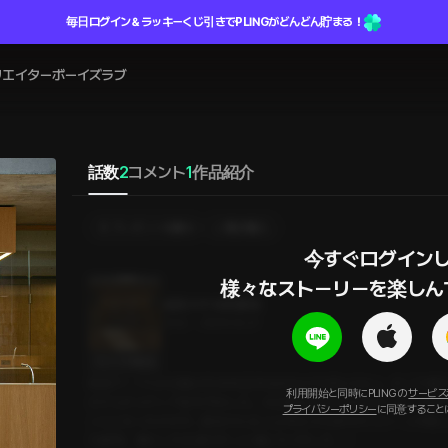
毎日ログイン＆ラッキーくじ引きでPLINGがどんどん貯まる！
リエイター
ボーイズラブ
話数
2
コメント
1
作品紹介
プレゼントを贈る
選択購入
今すぐログインし
様々なストーリーを楽しん
成国大中央図書館
23分
•
2026.02.21
セリフの確認
映画サークルの活動のため作品を決めなければならない。そこで俺
利用開始と同時にPLINGの
サービス
のマルチメディア室を予約した。今日観る予定の作品は三本。その
プライバシーポリシー
に同意すること
ことになったのだが…冒頭から主人公同士の大胆なキスシーンが映
た瞬間、隣にいた先輩がそっと俺にキスをした…！