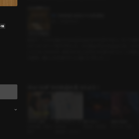
【体験版】 成国大中央図書館
3分
•
2026.02.21
セリフの確認
映画サークルの活動のため作品を決めなければならない。そこで俺
のマルチメディア室を予約した。今日観る予定の作品は三本。その
ことになったのだが…冒頭から主人公同士の大胆なキスシーンが映
た瞬間、隣にいた先輩がそっと俺にキスをした…！
ｼﾁｭｴｰｼｮﾝﾎﾞｲｽの作品を見つけよう！
やらかし彼氏
推しとのデート（シ
繋がらない
最後の残業
社内恋愛 • ずるい
ヒョン）
浮気者 • 男友達
オフィス • 社長
男子
筋肉男 • シヒョン