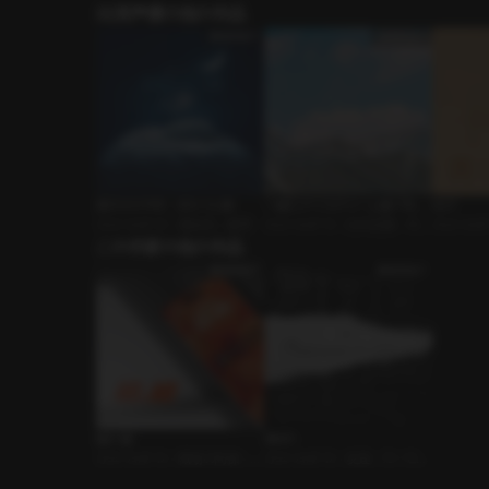
出演声優の他の作品
星のささやき：おひつじ座
一緒にアイスクリーム食べな
D.I.Y
ｼﾁｭｴｰｼｮﾝﾎﾞｲｽ • 運命的 • 優男
い？
ｼﾁｭｴｰｼｮﾝﾎﾞｲｽ • 社内恋愛 • 年下
ｼﾁｭｴｰｼｮﾝﾎ
この作家の他の作品
男子
嘘と嘘
S#.61
ｼﾁｭｴｰｼｮﾝﾎﾞｲｽ • 職場の同僚 • エ
ｼﾁｭｴｰｼｮﾝﾎﾞｲｽ • 友達 • カーセッ
イプリルフール
クス