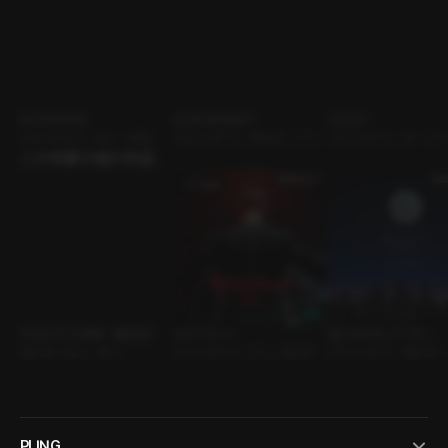
SUITE ROOM
LOVE ME RIGHT
今日は？
ｼﾁｭｴｰｼｮﾝﾎﾞｲｽ • 恋人 • 絶倫
ｼﾁｭｴｰｼｮﾝﾎﾞｲｽ • 運命的 • シリー
ｼﾁｭｴｰｼｮﾝﾎﾞｲｽ • 夫 • 
この作家の他の作品
ズ
100日ぶりの休暇（選択型）
もう１セット
思いがけないアフター
選択型 • 恋人 • 軍人
ｼﾁｭｴｰｼｮﾝﾎﾞｲｽ • ジム • 筋肉男
ｼﾁｭｴｰｼｮﾝﾎﾞｲｽ • 選択型
達
PLING