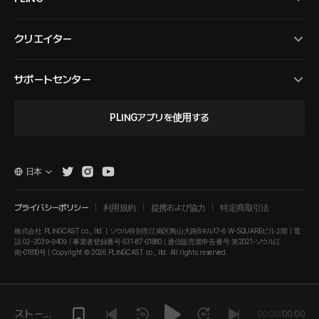
クリエイター
サポートセンター
PLINGアプリを使用する
日本
プライバシーポリシー
利用規約
提携および協力
特定商取引法
株式会社 PLINGCAST co., ltd. | ソウル特別市江南区陶山大路8キル17-6 W-SQUAREビル２階 | 電
話 02-2039-9409 | 事業者登録番号 631-87-01880 | 通信販売業申告番号 第2021-ソウル江
南-01810号 | Copyright © 2026 PLINGCAST co., ltd. All rights reserved.
ストーリ
00:00
/
00:00