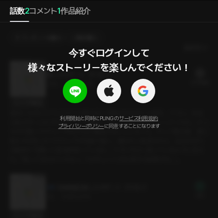
話数
2
コメント
1
作品紹介
プレゼントを贈る
選択購入
最新順
今すぐログインして

様々なストーリーを楽しんでください！
推しとのデート（ウヨン）
21 PLING
23分
•
2026.03.19
セリフの確認
週末になるとカフェに行くか家の近くを散歩するだけの彼氏、ウヨン。ある
利用開始と同時にPLINGの
サービス利用規約
日私がずっと行きたがっていた陶芸工房にウヨンが連れていってくれた。どっ
プライバシーポリシー
に同意することになります
ちが可愛いマグカップを作れるか勝負することになった。そして数日後、家に
私たちが作ったマグカップが宅配で届く。勝ちたい気持ちから、自分のほう
が絶対に可愛いと意地を張っていると、ウヨンが少し怒っているように見え
た。『怒ってるわけじゃない。ただちょっとお仕置きが必要だな。』
【体験版】 推しとのデート（ウヨン）
無料
3分
•
2026.03.19
セリフの確認