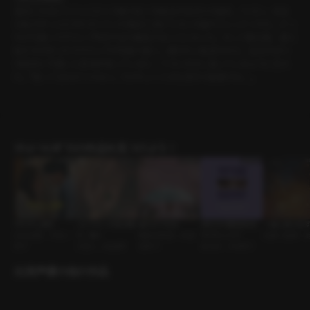
週末になるとカフェに行くか家の近くを散歩するだけの彼氏、ウヨン。ある
日私がずっと行きたがっていた陶芸工房にウヨンが連れていってくれた。どっ
ちが可愛いマグカップを作れるか勝負することになった。そして数日後、家に
私たちが作ったマグカップが宅配で届く。勝ちたい気持ちから、自分のほう
が絶対に可愛いと意地を張っていると、ウヨンが少し怒っているように見え
た。『怒ってるわけじゃない。ただちょっとお仕置きが必要だな。』
ｼﾁｭｴｰｼｮﾝﾎﾞｲｽの作品を見つけよう！
やらかし彼氏
コシウォンの花は散
春のような女
あなたの愛情表現-
一緒に抜け出
社内恋愛 • ずるい
り、咲く
曖昧な関係 • 肉食
サブミッシブ
先輩と後輩 • 
男子
片思い • 純情男
系男子
BDSM • ドM男子
出演声優の他の作品