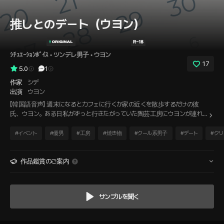
推しとのデート（ウヨン）
ｼﾁｭｴｰｼｮﾝﾎﾞｲｽ
 • 
ツンデレ男子
 • 
ウヨン
17
5.0
1
作家
シデ
出演
ウヨン
【韓国語音声】 週末になるとカフェに行くか家の近くを散歩するだけの彼
氏、ウヨン。ある日私がずっと行きたがっていた陶芸工房にウヨンが連れ
ていってくれた。どっちが可愛いマグカップを作れるか勝負することになっ
た。そして数日後、家に私たちが作ったマグカップが宅配で届く。勝ちた
#
イベント
#
優男
#
工房
#
焼き物
#
クール系男子
#
デート
#
クリ
い気持ちから、自分のほうが絶対に可愛いと意地を張っていると、ウヨン
が少し怒っているように見えた。『怒ってるわけじゃない。ただちょっとお
仕置きが必要だな。』
作品鑑賞のご案内
サンプルを聞く