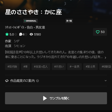
星のささやき：かに座
ｼﾁｭｴｰｼｮﾝﾎﾞｲｽ
 • 
告白
 • 
男友達
50
5.0
4
5180
作家
シデ
出演
シヒョン
【韓国語音声】 10年以上片想いしてきたあの人。友達との集まりの後、彼の
車に乗ることになった。ラジオから流れてきた「10年越しの片想い」の話を聞
きながら、思わず緊張してしまった。すると、まるで私の気持ちを知ってい
たかのように彼が言った。「いつから好きだったの？」 その言葉に戸惑い、
#
現代物
#
車
#
友達>恋人
#
片想い
#
一途男
#
策士男
#
幼馴染
冗談っぽくごまかそうとしたけれど、彼はもう一度言った。「俺もお前が好
きだよ。アピールしてたのに反応がなかったから、もどかしくて言ったん
だ。」
作品鑑賞のご案内
サンプルを聞く