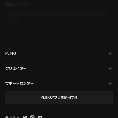
関連キーワード
#
現代物
#
車
#
友達>恋人
#
片想い
#
一途男
#
策士男
#
幼馴染
#
同級生
PLING
クリエイター
サポートセンター
PLINGアプリを使用する
日本