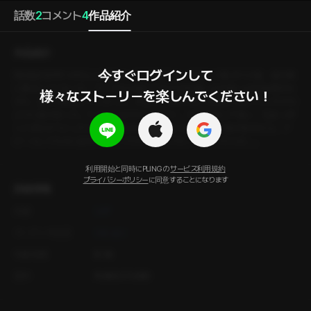
話数
2
コメント
4
作品紹介
作品紹介
今すぐログインして

【韓国語音声】 10年以上片想いしてきたあの人。友達との集まりの後、彼の車
に乗ることになった。ラジオから流れてきた「10年越しの片想い」の話を聞きな
様々なストーリーを楽しんでください！
がら、思わず緊張してしまった。すると、まるで私の気持ちを知っていたかの
ように彼が言った。「いつから好きだったの？」 その言葉に戸惑い、冗談っぽ
くごまかそうとしたけれど、彼はもう一度言った。「俺もお前が好きだよ。ア
ピールしてたのに反応がなかったから、もどかしくて言ったんだ。」
利用開始と同時にPLINGの
サービス利用規約
プライバシーポリシー
に同意することになります
詳細情報
作家
シデ
オーディオ出演
シヒョン
年齢制限
R-18
製作
PLING STUDIO