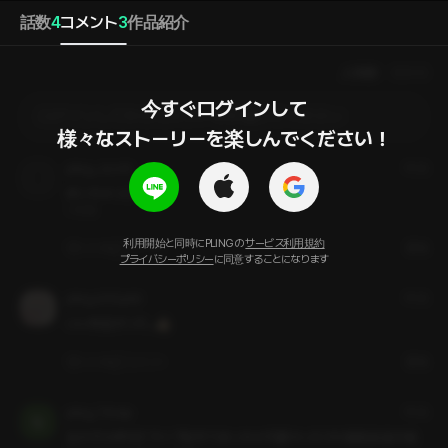
話数
4
コメント
3
作品紹介
人気順
最新順
今すぐログインして

ログインしてからコメントを作成してください
様々なストーリーを楽しんでください！
pling_JzLN1i
1年前
めっちゃリピってる
1. 昨夜
利用開始と同時にPLINGの
サービス利用規約
いいね
コメント
通報
プライバシーポリシー
に同意することになります
pling_kDQpk9
1年前
いい作品だった...👍🏻
いいね
コメント
通報
pling_78ckjc
1年前
女の子の声がどタイプ好きてめっちゃ可愛かった♡♡喜怒哀楽が表