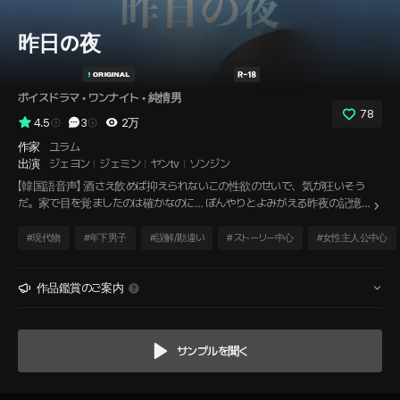
昨日の夜
ボイスドラマ
 • 
ワンナイト
 • 
純情男
78
4.5
3
2万
作家
ユラム
出演
ジェヨン
ジェミン
ヤンtv
ソンジン
【韓国語音声】 酒さえ飲めば抑えられないこの性欲のせいで、気が狂いそう
だ。家で目を覚ましたのは確かなのに… ぼんやりとよみがえる昨夜の記憶。
その記憶の中をかすめる３人の男。飲み会の帰りに会った、３年間一緒に
働いた会社の先輩。飲み会にいた、仲の良い後輩。そして… 酔った勢いで
#
現代物
#
年下男子
#
誤解/勘違い
#
ストーリー中心
#
女性主人公中心
電話をかけた元カレ。昨夜の相手は… この３人のうちの誰かだ！
作品鑑賞のご案内
サンプルを聞く