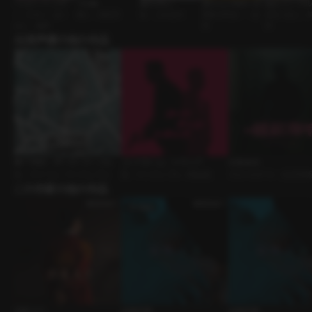
ハッピーバースデ
下の階
逃がさない
買うんじゃなかった
告白リハーサル
ー・トゥー・ユー
隣人 • 誘惑男
BL • 人外攻め
曖昧な関係 • 一途
友達→恋人 • 
恋人 • 優男
男
男
出演声優の他の作品
BETTING：ポーカーテーブル
コードネーム：トラップ
社長命令
BL • ライバル • ケンカップル
BL • ケンカップル • 闇組織
ｼﾁｭｴｰｼｮﾝﾎﾞｲｽ • 主従関係
この作家の他の作品
お床入り
結婚前夜
結婚前夜