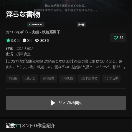
淫らな書物
ｼﾁｭｴｰｼｮﾝﾎﾞｲｽ
 • 
夫婦
 • 
執着系男子
31
5.0
0
3036
作家
コンドヨン
出演
摂津克之
【この作品は「禁断の書物」の続編となります】 奈落の底に堕ちていくほど、皮
肉なことに夫は私に執着した。愛などない結婚だと思っていたけど、私が
間違っていたのだろうか。 あの子に会った後帰宅すると、私を待っていた
夫が、いったい何が問題なんだと尋ねる。私たちの問題ー。そう、「あなた
#
絶倫
#
悪い女
#
財閥男
#
現代物
#
濡れ場多め
#
シチュボ
とのセックス、本当に退屈なの」
サンプルを聞く
話数
1
コメント
0
作品紹介