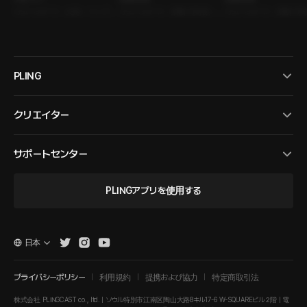
ｼﾁｭｴｰｼｮﾝﾎﾞｲｽ • 夫婦 • ツンデレ
ｼﾁｭｴｰｼｮﾝﾎﾞｲｽ • 禁断の関係 • 年
ｼﾁｭｴｰｼｮﾝﾎﾞｲｽ • 禁断の
男子
下男子
下男子
PLING
クリエイター
サポートセンター
PLINGアプリを使用する
日本
プライバシーポリシー
利用規約
提携および協力
特定商取引法
株式会社 PLINGCAST co., ltd. | ソウル特別市江南区陶山大路8キル17-6 W-SQUAREビル２階 | 電