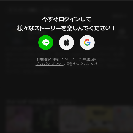
プレゼントを贈る
カートに入れる
最新順
今すぐログインして

様々なストーリーを楽しんでください！
淫らな書物
20 PLING
20分
•
2024.06.21
【この作品は「禁断の書物」の続編となります】 奈落の底に堕ちていくほど、皮
肉なことに夫は私に執着した。愛などない結婚だと思っていたけど、私が間
利用開始と同時にPLINGの
サービス利用規約
違っていたのだろうか。 あの子に会った後帰宅すると、私を待っていた夫
プライバシーポリシー
に同意することになります
が、いったい何が問題なんだと尋ねる。私たちの問題ー。そう、「あなたとの
セックス、本当に退屈なの」
ｼﾁｭｴｰｼｮﾝﾎﾞｲｽの作品を見つけよう！