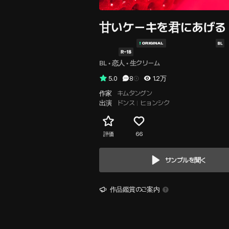
甘いケーキを君にあげる
BL
 • 
恋人
 • 
生クリーム
5.0
8
1.2万
作家
キムタングン
出演
ドンス
ヒョンシク
評価
66
サンプルを聞く
作品鑑賞のご案内