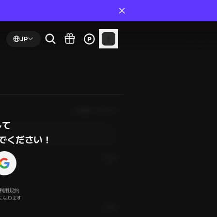
JP
人気順
最新順
て

でください！
2年前
利用規約
になります
通報