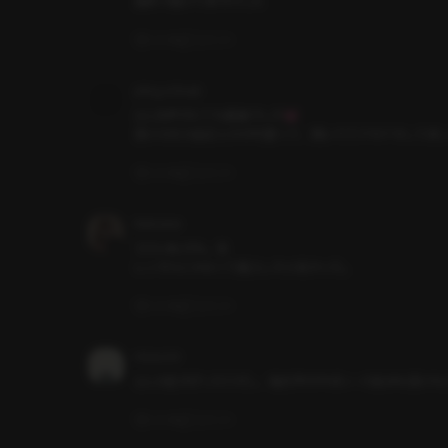
無料で聴けて幸せでした
いいね
コメント
pling_m5aqb
2人共声がとても素敵でした💓

受けの方の反応とかが可愛くて、聞いててドキドキしてま
いいね
コメント
Mainame
エロいBLだな。笑

レンタルじゃなくて購入したら良かった。
いいね
コメント
Hinacchi
いいね
コメント