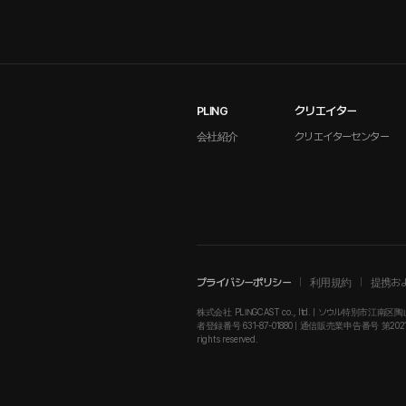
PLING
クリエイター
会社紹介
クリエイターセンター
プライバシーポリシー
利用規約
提携お
株式会社 PLINGCAST co., ltd. | ソウル特別市江南区陶山
者登録番号 631-87-01880 | 通信販売業申告番号 第2021-ソウル江南
rights reserved.