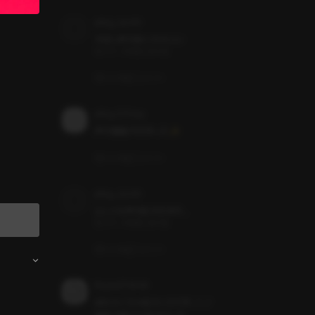
pling_JzLN1i
やばい声がめっちゃいい
甘いケーキを君にあげる
いいね
コメント
pling_0Z0vyy
声が素敵すぎました✨
いいね
コメント
pling_JzLN1i
2人とも声が良すぎます...
甘いケーキを君にあげる
いいね
コメント
Rnyan379848
めちゃくちゃ良かったです...ꌩ  ̫ ꌩ
