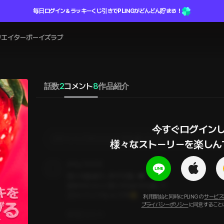
毎日ログイン＆ラッキーくじ引きでPLINGがどんどん貯まる！
リエイター
ボーイズラブ
話数
2
コメント
8
作品紹介
今すぐログインし
ログインしてからコメントを作成してください
様々なストーリーを楽しん
pling_13z526
受けが謙虚だし声が可愛い♥️

攻めもちゃんと受けが大好きな感じで

エロくてとてもいいです😌
利用開始と同時にPLINGの
サービス
プライバシーポリシー
に同意すること
1
コメント