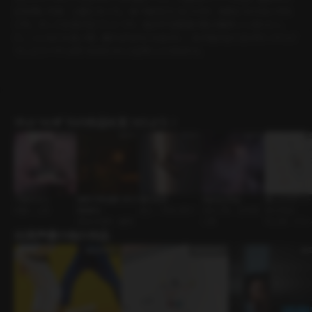
話を聞いた時、心配になった。食べ物は口に合うのか、病気にならないかな
どを。そして出張が近づくにつれ、他の不安要素が私の胸をいっぱいにし
た。こんなにも長い間、離ればなれになるのに、夫が他の女に目が行ったらど
うしよう？やっぱり今日ちゃんと話をしとかなきゃ。
ｼﾁｭｴｰｼｮﾝﾎﾞｲｽの作品を見つけよう！
子猫ちゃん
秘密の周波数 69.9
隣の部屋
Vaping Shop
推しとのデート
同棲 • 人外
99MHz
恋人 • ずるい男子
店主と客 • 企み深
ォンジェ）
見知らぬ男 • 優男
い男
年上男 • ウォ
出演声優の他の作品