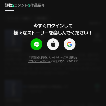
話数
2
コメント
3
作品紹介
プレゼントを贈る
選択購入
最新順
今すぐログインして

様々なストーリーを楽しんでください！
相変わらず新婚ムード
20 PLING
19分
•
2024.11.19
セリフの確認
夫のキャパがとても良すぎても問題だった。２週間のドイツ出張。最初その
利用開始と同時にPLINGの
サービス利用規約
話を聞いた時、心配になった。食べ物は口に合うのか、病気にならないかな
プライバシーポリシー
に同意することになります
どを。そして出張が近づくにつれ、他の不安要素が私の胸をいっぱいにし
た。こんなにも長い間、離ればなれになるのに、夫が他の女に目が行ったらど
うしよう？やっぱり今日ちゃんと話をしとかなきゃ。
【体験版】 相変わらず新婚ムード
無料
3分
•
2024.11.19
セリフの確認
夫のキャパがとても良すぎても問題だった。２週間のドイツ出張。最初その