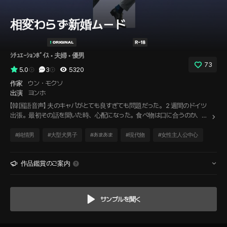
相変わらず新婚ムード
ｼﾁｭｴｰｼｮﾝﾎﾞｲｽ
 • 
夫婦
 • 
優男
73
5.0
3
5320
作家
ウン・モクソ
出演
ヨンホ
【韓国語音声】 夫のキャパがとても良すぎても問題だった。２週間のドイツ
出張。最初その話を聞いた時、心配になった。食べ物は口に合うのか、病
気にならないかなどを。そして出張が近づくにつれ、他の不安要素が私の
胸をいっぱいにした。こんなにも長い間、離ればなれになるのに、夫が他の
#
純情男
#
大型犬男子
#
あまあま
#
現代物
#
女性主人公中心
女に目が行ったらどうしよう？やっぱり今日ちゃんと話をしとかなきゃ。
作品鑑賞のご案内
サンプルを聞く