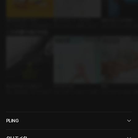
俺の方が上手くやる！
推しとのデート（ヨンホ）
城南大第２工学部棟
BL • 天才攻め • 外柔內剛受け
ｼﾁｭｴｰｼｮﾝﾎﾞｲｽ • 優男 • ヨンホ
ｼﾁｭｴｰｼｮﾝﾎﾞｲｽ • 友達 •
この作家の他の作品
私と付き合ってみない？
Hot Summer
看病
GL • 社内恋愛 • サバサバ女子
ｼﾁｭｴｰｼｮﾝﾎﾞｲｽ • 恋人 • 一途男
ｼﾁｭｴｰｼｮﾝﾎﾞｲｽ • 恋人 • 
PLING