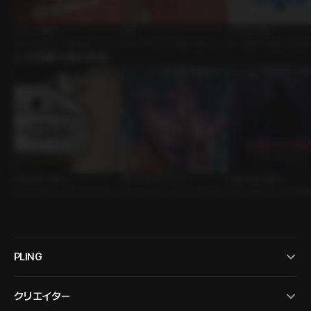
ツリーの飾り
暗室
不埒な片想い
ｼﾁｭｴｰｼｮﾝﾎﾞｲｽ • 運命的 • ファン
ｼﾁｭｴｰｼｮﾝﾎﾞｲｽ • 友達＞恋人 • 告
BL • 禁断の関係 • 片想
タジー
この作家の他の作品
白
DRIVING CALL
君のためのオモチャ
社長の指示通り
ｼﾁｭｴｰｼｮﾝﾎﾞｲｽ • テレフォンセッ
ｼﾁｭｴｰｼｮﾝﾎﾞｲｽ • 恋人 • 大型犬男
ｼﾁｭｴｰｼｮﾝﾎﾞｲｽ • 主従関係
クス • 誘惑男
子
M
PLING
クリエイター