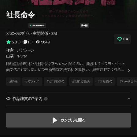
社長命令
ｼﾁｭｴｰｼｮﾝﾎﾞｲｽ
 • 
主従関係
 • 
SM
84
5.0
1
5649
作家
ノクターン
出演
ヤンtv
【韓国語音声】 私が社長命令をちゃんと聞くのは、業務よりもプライベート
面でのことだった。いつも新鮮な方法で私を調教し、興奮させてくれる
彼。 私たちの関係は深まり、行動もエスカレートしていく。 「下着なしで出
勤してー」。今日、彼が私にそんな命令を下す。
#
絶倫
#
オフィス
#
濡れ場多め
#
官能度高め
#
言葉責め
#
ハードコア
作品鑑賞のご案内
サンプルを聞く