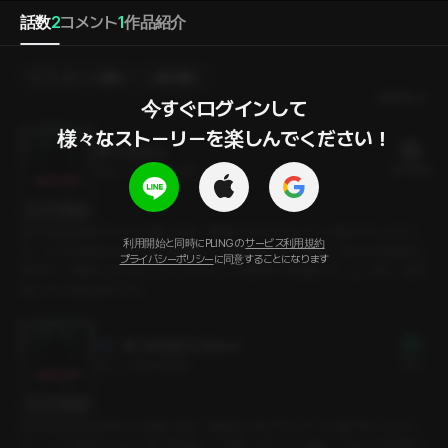
話数
2
コメント
1
作品紹介
プレゼントを贈る
選択購入
最新順
今すぐログインして

様々なストーリーを楽しんでください！
社長命令
22 PLING
28分
•
2024.06.08
セリフの確認
私が社長命令をちゃんと聞くのは、業務よりもプライベート面でのことだっ
利用開始と同時にPLINGの
サービス利用規約
た。いつも新鮮な方法で私を調教し、興奮させてくれる彼。 私たちの関係は
プライバシーポリシー
に同意することになります
深まり、行動もエスカレートしていく。 「下着なしで出勤してー」。今日、彼が
私にそんな命令を下す。
【体験版】 社長命令
無料
3分
•
2024.06.08
セリフの確認
私が社長命令をちゃんと聞くのは、業務よりもプライベート面でのことだっ
た。いつも新鮮な方法で私を調教し、興奮させてくれる彼。 私たちの関係は