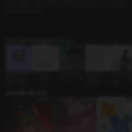
深まり、行動もエスカレートしていく。 「下着なしで出勤してー」。今日、彼が
私にそんな命令を下す。
ｼﾁｭｴｰｼｮﾝﾎﾞｲｽの作品を見つけよう！
あなたの愛情表現-
逃がさない
泣いてもいい日
推しとのデート（フ
上から見てまし
サブミッシブ
BL • 人外攻め
友達→恋人 • 優男
ァンヨン）
サークル • 運
BDSM • ドM男子
先輩と後輩 • ファン
の男
ヨン
出演声優の他の作品