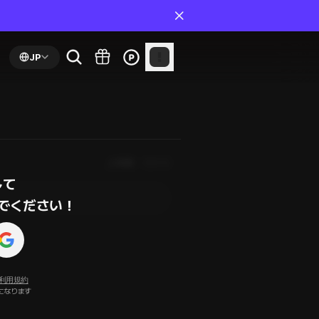
JP
人気順
最新順
て

でください！
利用規約
になります