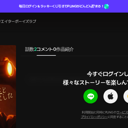
毎日ログイン＆ラッキーくじ引きでPLINGがどんどん貯まる！
リエイター
ボーイズラブ
話数
2
コメント
0
作品紹介
今すぐログインし
ログインしてからコメントを作成してください
様々なストーリーを楽しん
利用開始と同時にPLINGの
サービス
プライバシーポリシー
に同意すること