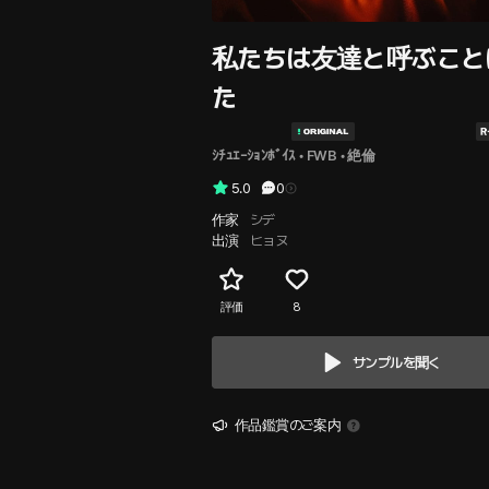
私たちは友達と呼ぶこと
た
ｼﾁｭｴｰｼｮﾝﾎﾞｲｽ
 • 
FWB
 • 
絶倫
5.0
0
作家
シデ
出演
ヒョヌ
評価
8
サンプルを聞く
作品鑑賞のご案内