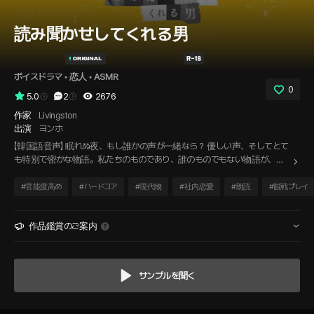
読み聞かせしてくれる男
ボイスドラマ
 • 
恋人
 • 
ASMR
0
5.0
2
2676
作家
Livingston
出演
ヨンホ
【韓国語音声】 眠れぬ夜、もし誰かの声が一緒なら？ 優しい声、そしてとて
も特別で密かな物語。私たちのものであり、誰のものでもない物語が、
今、始まります。
#
官能度高め
#
ハードコア
#
現代物
#
社内恋愛
#
朗読
#
観戦プレイ
作品鑑賞のご案内
サンプルを聞く