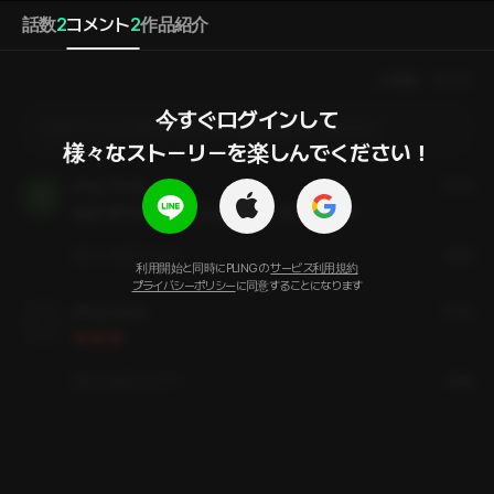
話数
2
コメント
2
作品紹介
人気順
最新順
今すぐログインして

ログインしてからコメントを作成してください
様々なストーリーを楽しんでください！
pling_78ckjc
2年前
低音の声がいつも以上に優しくてエモかったです
いいね
コメント
通報
利用開始と同時にPLINGの
サービス利用規約
プライバシーポリシー
に同意することになります
pling_dmjzur
2年前
❤️❤️❤️
いいね
コメント
通報