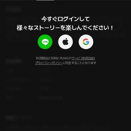
作品紹介
今すぐログインして

深夜にかかってきた一本の電話。元カノだ。突然何事かと思いしばらく黙っ
ていると、元カノの同僚が電話に出る。「この子、すごく酔っ払ってて...。 迎
様々なストーリーを楽しんでください！
えに来てもらえませんか？」俺たちが別れたことは知らないようだったので、仕
方なく家を出る。彼女の家に着くと、玄関の暗証番号や二人の写真、俺の歯
ブラシにパジャマ…すべてがあの頃のままだった。
利用開始と同時にPLINGの
サービス利用規約
詳細情報
プライバシーポリシー
に同意することになります
作家
ユラム
オーディオ出演
綾野綾斗
年齢制限
R-18
製作
PLING STUDIO
関連キーワード
#
現代物
#
悪い女
#
誤解
#
ピュア系
#
一人暮らし
#
シチュボ