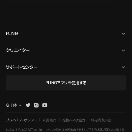
PLING
クリエイター
サポートセンター
PLINGアプリを使用する
日本
プライバシーポリシー
利用規約
提携および協力
特定商取引法
株式会社 PLINGCAST co., ltd. | ソウル特別市江南区陶山大路8キル17-6 W-SQUAREビル２階 | 電