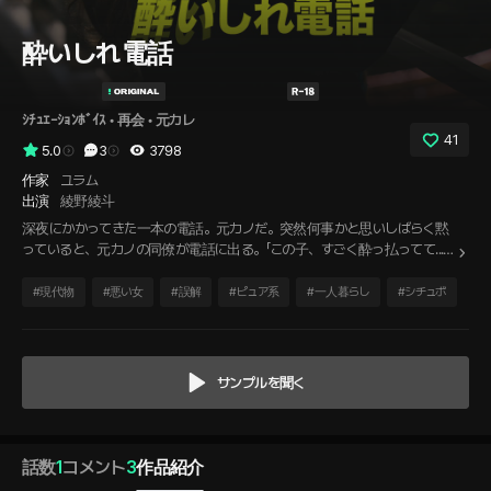
酔いしれ電話
ｼﾁｭｴｰｼｮﾝﾎﾞｲｽ
 • 
再会
 • 
元カレ
41
5.0
3
3798
作家
ユラム
出演
綾野綾斗
深夜にかかってきた一本の電話。元カノだ。突然何事かと思いしばらく黙
っていると、元カノの同僚が電話に出る。「この子、すごく酔っ払ってて...。
迎えに来てもらえませんか？」俺たちが別れたことは知らないようだったの
で、仕方なく家を出る。彼女の家に着くと、玄関の暗証番号や二人の写
#
現代物
#
悪い女
#
誤解
#
ピュア系
#
一人暮らし
#
シチュボ
真、俺の歯ブラシにパジャマ…すべてがあの頃のままだった。
サンプルを聞く
話数
1
コメント
3
作品紹介