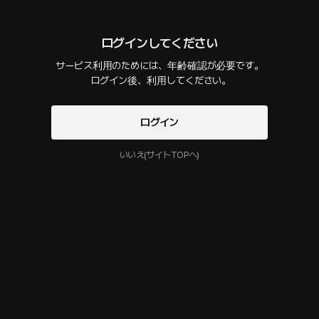
に我慢の限界を迎えて涙をこぼしてしまう。 鈍感な彼氏は、そのときになっ
てようやく事の重大さに気づくのだった。
ログインしてください
外伝2話：立て続けに
サービス利用のためには、年齢確認が必要です。

32 PLING
23分
•
2026.02.11
 ログイン後、利用してください。
セリフの確認
風邪でしばらく姉さんに会えなかった。もう、溜まりすぎてる。
ログイン
いいえ(サイトTOPへ)
外伝1話：ラブ・ジェンガ
32 PLING
17分
•
2026.02.04
セリフの確認
デートから帰ると、姉さんが持ってきたラブジェンガをやろうと言い出した。
オーダーメイドだと言っていたけど……なんだかただ事じゃなさそうだ。
3. 姉さん、もう俺と付き合おう。
32 PLING
15分
•
2026.01.28
セリフの確認