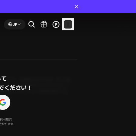
JP
て

アルバイト。幼稚園の頃から19年、ずっと隣
のにカウンターに置かれたアイスアメリカーノ
でください！
を聞いた──ミンジュンの表情が変わった。
利用規約
になります