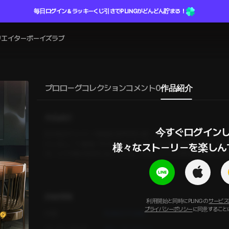
毎日ログイン＆ラッキーくじ引きでPLINGがどんどん貯まる！
リエイター
ボーイズラブ
プロローグ
コレクション
コメント
0
作品紹介
作品紹介
今すぐログインし
【日本語チャット＋韓国語音声】 同じ町、同じ学校、同じカフェでの
にいる人。「ご飯食べたか。」ぶっきらぼうな口調、無表情な顔。な
様々なストーリーを楽しん
は、いつも私の好みに合っている。今日、カフェの常連客が私に番号
詳細情報
利用開始と同時にPLINGの
サービス
プライバシーポリシー
に同意すること
作家
PLING STUDIO