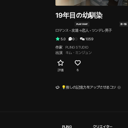
19年目の幼馴染
ロマンス
 • 
友達→恋人
 • 
ツンデレ男子
5.0
0
1059
作家
PLING STUDIO
出演
キム・ミンジュン
評価
8
💡推しの記憶力をアップさせるコツ
PLING
クリエイター