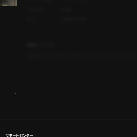
オーディオ出演
キム・ミンジュン
年齢制限
R-18
製作
PLING STUDIO
関連キーワード
#
現代物
#
ツンデレ男子
#
片想い
#
バイト
#
大学生
#
倉庫
サポートセンター