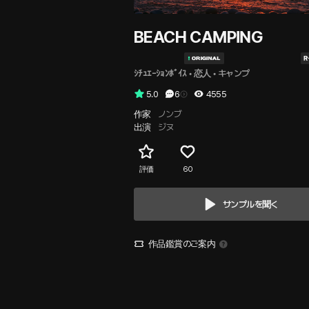
BEACH CAMPING
ｼﾁｭｴｰｼｮﾝﾎﾞｲｽ
 • 
恋人
 • 
キャンプ
5.0
6
4555
作家
ノンブ
出演
ジヌ
評価
60
サンプルを聞く
作品鑑賞のご案内