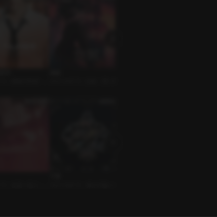
が好き
海賊
監視カメラはない
遠い場
ﾎﾞｲｽ • 職場の同僚 • 無
ｼﾁｭｴｰｼｮﾝﾎﾞｲｽ • 拉致 • 悪い男
BL • 天然受け • 片想い攻め
ｼﾁｭｴｰ
倫
下僕
風邪だから
春のよ
ﾎﾞｲｽ • 友達＞恋人 • 告
ｼﾁｭｴｰｼｮﾝﾎﾞｲｽ • 身分の違い • 東
ｼﾁｭｴｰｼｮﾝﾎﾞｲｽ • 恋人 • おねだり
ｼﾁｭｴｰ
洋風
男
食系男