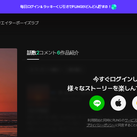
毎日ログイン＆ラッキーくじ引きでPLINGがどんどん貯まる！
リエイター
ボーイズラブ
話数
2
コメント
6
作品紹介
プレゼントを贈る
選択購入
今すぐログインし
様々なストーリーを楽しん
BEACH CAMPING
25分
•
2025.08.05
セリフの確認
彼氏と波の音が聞こえる海辺にキャンプに来た。シャワーから戻る
利用開始と同時にPLINGの
サービス
明日行くカフェの話をしていると、いい香りがすると言って頬にキ
プライバシーポリシー
に同意すること
の中へ入ってくる。私がブラジャーをしてないことが分かると、彼の