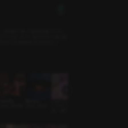
無料
と、彼は椅子に座って波の音を聞いていた。
スしてくれる。そして、彼の手がそっと私の服
手はだんだん刺激的になり始めたが…。
1409号室
繋がらない
ハッピーバースデ
推しとのデート（ジ
春のような女
BDSM • 男性支配
浮気者 • 男友達
ー・トゥー・ユー
ンホ）
曖昧な関係 • 肉食
恋人 • 優男
年下男子 • ジンホ
系男子