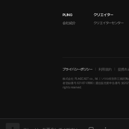
PLING
クリエイター
会社紹介
クリエイターセンター
プライバシーポリシー
利用規約
提携お
株式会社 PLINGCAST co., ltd. | ソウル特別市江南区陶山
者登録番号 631-87-01880 | 通信販売業申告番号 第2021-ソウル江南
rights reserved.