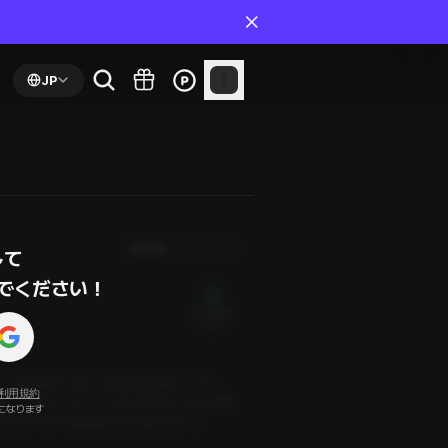
JP
最新順
第１話から
て

でください！
24 PLING
無料
と、彼は椅子に座って波の音を聞いていた。
利用規約
スしてくれる。そして、彼の手がそっと私の服
になります
手はだんだん刺激的になり始めたが…。