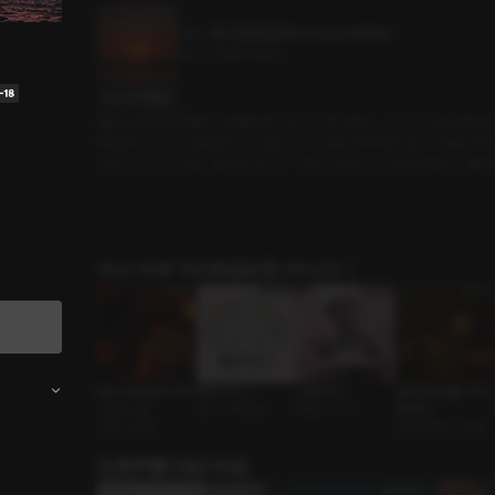
【体験版】 BEACH CAMPING
3分
•
2025.08.05
セリフの確認
彼氏と波の音が聞こえる海辺にキャンプに来た。シャワーから戻る
明日行くカフェの話をしていると、いい香りがすると言って頬にキ
の中へ入ってくる。私がブラジャーをしてないことが分かると、彼の
ｼﾁｭｴｰｼｮﾝﾎﾞｲｽの作品を見つけよう！
私たちは友達と呼ぶ
逃がさない
子猫ちゃん
秘密の周波数 69.9
ことにした
BL • 人外攻め
同棲 • 人外
99MHz
FWB • 絶倫
見知らぬ男 • 優男
出演声優の他の作品