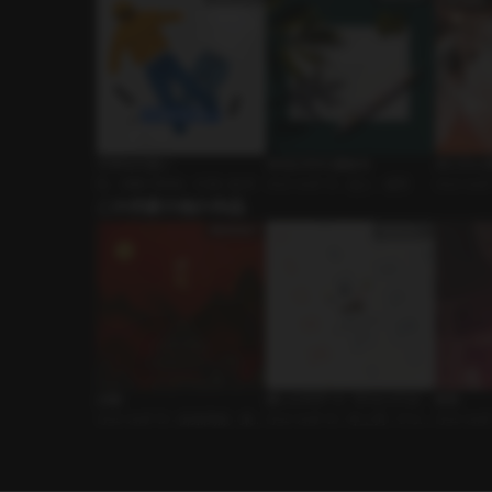
不埒な片想い
100日だから愛称を
おじさん
BL • 禁断の関係 • 片想い攻め
ｼﾁｭｴｰｼｮﾝﾎﾞｲｽ • 恋人 • 優男
ｼﾁｭｴｰｼｮﾝ
この作家の他の作品
心男
試婚
推しとのデート（ウォンジェ）
暗室
ｼﾁｭｴｰｼｮﾝﾎﾞｲｽ • 師弟関係 • 東洋
ｼﾁｭｴｰｼｮﾝﾎﾞｲｽ • 年上男 • ウォン
ｼﾁｭｴｰｼｮﾝ
品
ジェ
白