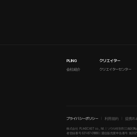
PLING
クリエイター
会社紹介
クリエイターセンター
プライバシーポリシー
利用規約
提携お
株式会社 PLINGCAST co., ltd. | ソウル特別市江南区陶山
者登録番号 631-87-01880 | 通信販売業申告番号 第2021-ソウル江南