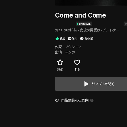
Come and Come
ｼﾁｭｴｰｼｮﾝﾎﾞｲｽ
 • 
女攻め男受け
 • 
パートナー
5.0
9
8449
作家
ノクターン
出演
ヨンホ
評価
148
サンプルを聞く
作品鑑賞のご案内