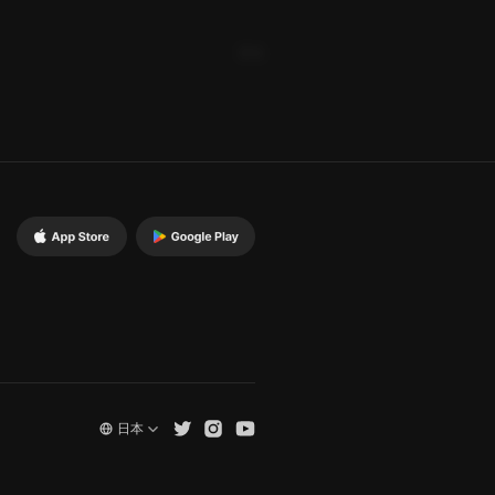
通報
日本