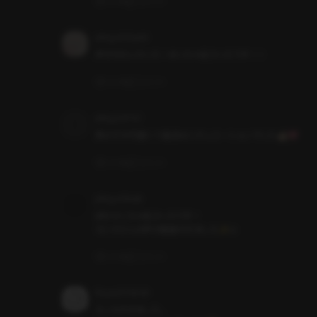
いいね
コメント
pling_kDQpk9
声がかわいかった！めっちゃ良かったです！！
いいね
コメント
pling_EsF1L1
男の子が可愛くて最高なシチュエーションでした👍🏻💖
いいね
コメント
pling_m5aqb
めちゃくちゃ良かったです！

ヨンホさんの声が素敵すぎました✨☺️
いいね
コメント
Rnyan379848
えっちすぎました...
