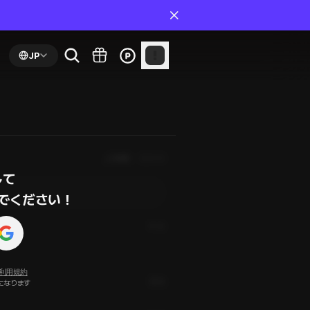
JP
人気順
最新順
て

でください！
1年前
利用規約
通報
になります