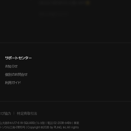
Sの人にはたまらんと思います😊
いいね
コメント
サポートセンター
お知らせ
個別のお問合せ
利用ガイド
よび協力
特定商取引法
大路8キル17-6 W-SQUAREビル３階 | 電話 02-2038-9409 | 事業
-01810号 | Copyright ©2026 by PLING, Inc.All rights