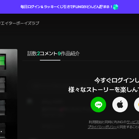
毎日ログイン＆ラッキーくじ引きでPLINGがどんどん貯まる！
リエイター
ボーイズラブ
話数
2
コメント
9
作品紹介
今すぐログインし
ログインしてからコメントを作成してください
様々なストーリーを楽しん
pling_zx4MfJ
音がエロい💕めっちゃリアルで好き
Come and Come
利用開始と同時にPLINGの
サービス
1
コメント
プライバシーポリシー
に同意すること