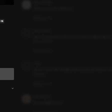
pling_zYh5oK
かわいい！とにかくかわいい！
1
コメント
pling_cAIkAV
めちゃくちゃかわいいです！こういうのもっと増えてほしい
Come and Come
1
コメント
rehin
苦しいくらいぐずぐずな感じがほんとにお上手でめちゃくち
いです☺️
1
コメント
mj10404021
めっちゃ最高でした！