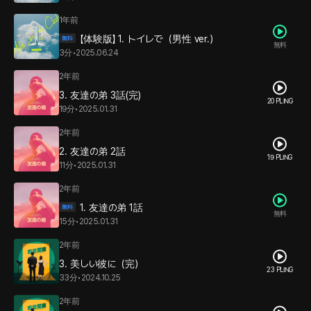
1年前
【体験版】 1. トイレで（男性 ver.）
無料
3分
•
2025.06.24
2年前
3. 友達の弟 3話(完)
20 PLING
19分
•
2025.01.31
2年前
2. 友達の弟 2話
19 PLING
11分
•
2025.01.31
2年前
1. 友達の弟 1話
無料
15分
•
2025.01.31
2年前
3. 美しい彼に（完）
23 PLING
33分
•
2024.10.25
2年前