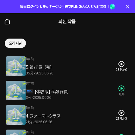
毎日ログイン＆ラッキーくじ引きでPLINGがどんどん貯まる！
최신 작품
오리지널
1年前
5.銀行員（完）
23 PLING
35分
•
2025.06.26
1年前
【体験版】 5.銀行員
無料
3分
•
2025.06.26
1年前
4.ファーストクラス
21 PLING
21分
•
2025.06.26
1年前