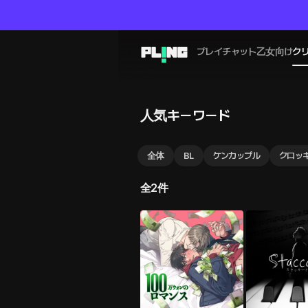
プレイチャット
乙女向け
ク
人気キーワード
全体
BL
ケンカップル
クロッ
全2件