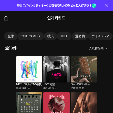
毎日ログイン＆ラッキーくじ引きでPLINGがどんどん貯まる！
인기 키워드
全体
ｼﾁｭｴｰｼｮﾝﾎﾞｲｽ
彼氏
MBTI
運命的
ボイスドラマ
全19件
人気作品順
MBTI : 16タイプの彼氏
1302号室
ヌードクロッキー
ｼﾁｭｴｰｼｮﾝﾎﾞｲｽ
ボイスドラマ
ｼﾁｭｴｰｼｮﾝﾎﾞｲｽ