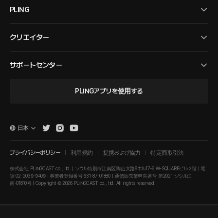
PLING
クリエイター
サポートセンター
PLINGアプリを使用する
日本
プライバシーポリシー
利用規約
提携および協力
特定商取引法
株式会社 PLINGCAST co., ltd. | ソウル特別市江南区陶山大路8キル17-6 W-SQUAREビル２階 | 電
話 02-2039-9409 | 事業者登録番号 631-87-01880 | 通信販売業申告番号 第2021-ソウル江
南-01810号 | Copyright © 2026 PLINGCAST co., ltd. All rights reserved.