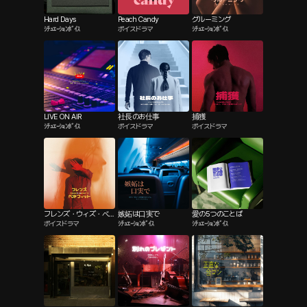
Hard Days
Peach Candy
グルーミング
ｼﾁｭｴｰｼｮﾝﾎﾞｲｽ
ボイスドラマ
ｼﾁｭｴｰｼｮﾝﾎﾞｲｽ
LIVE ON AIR
社長のお仕事
捕獲
ｼﾁｭｴｰｼｮﾝﾎﾞｲｽ
ボイスドラマ
ボイスドラマ
フレンズ・ウィズ・ベネ
嫉妬は口実で
愛の5つのことば
ボイスドラマ
ｼﾁｭｴｰｼｮﾝﾎﾞｲｽ
ｼﾁｭｴｰｼｮﾝﾎﾞｲｽ
フィット