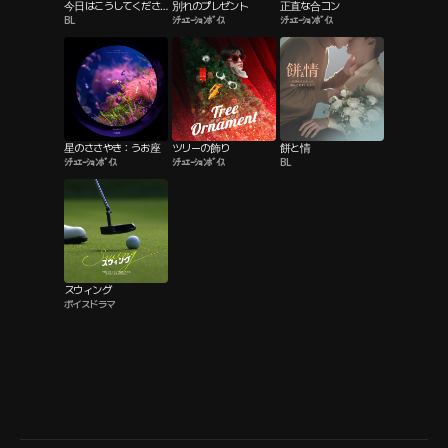
今日はこうしてくださ
別れのプレゼント
正直な合コン
BL
ｼﾁｭｴｰｼｮﾝﾎﾞｲｽ
ｼﾁｭｴｰｼｮﾝﾎﾞｲｽ
い
星のささやき：うお座
ツリーの飾り
餅と情
ｼﾁｭｴｰｼｮﾝﾎﾞｲｽ
ｼﾁｭｴｰｼｮﾝﾎﾞｲｽ
BL
スウィング
ボイスドラマ