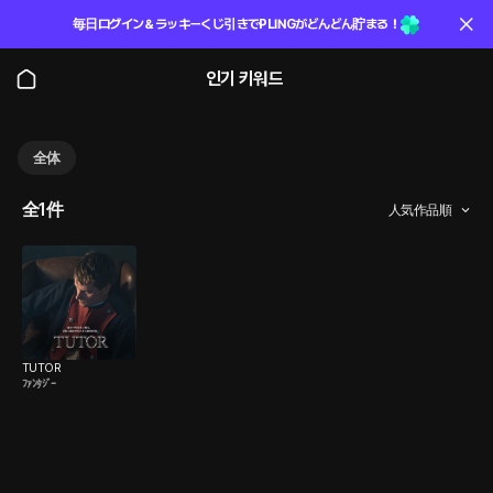
毎日ログイン＆ラッキーくじ引きでPLINGがどんどん貯まる！
인기 키워드
全体
全1件
人気作品順
TUTOR
ﾌｧﾝﾀｼﾞｰ