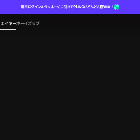
毎日ログイン＆ラッキーくじ引きでPLINGがどんどん貯まる！
リエイター
ボーイズラブ