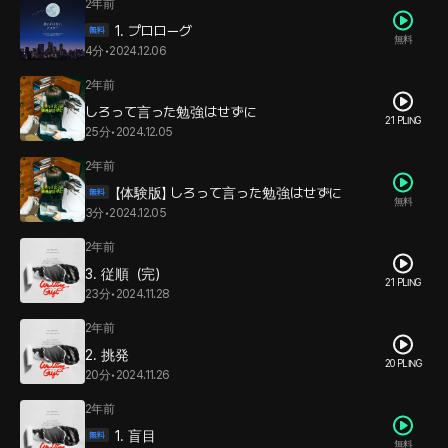
2年前
1. プロローグ
無料
4分
•
2024.12.06
2年前
しろって言った勉強はせずに
21 PLING
25分
•
2024.12.05
2年前
【体験版】 しろって言った勉強はせずに
無料
3分
•
2024.12.05
2年前
3. 従順（完）
21 PLING
23分
•
2024.11.28
2年前
2. 挑発
20 PLING
20分
•
2024.11.26
2年前
1. 盲目
無料