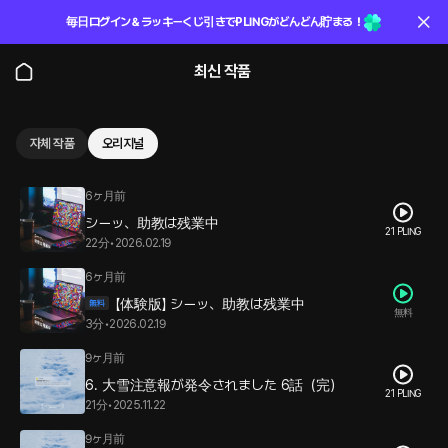
毎日ログイン＆ラッキーくじ引きでPLINGがどんどん貯まる！
최신 작품
자체 작품
오리지널
6ヶ月前
シーッ、助教は残業中
21 PLING
22分
•
2026.02.19
6ヶ月前
【体験版】 シーッ、助教は残業中
無料
3分
•
2026.02.19
9ヶ月前
6. 大雪注意報が発令されました 6話（完）
21 PLING
21分
•
2025.11.22
9ヶ月前