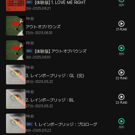
【体験版】 1. LOVE ME RIGHT
無料
3分
•
2025.06.21
1年前
アウトオブバウンズ
21 PLING
23分
•
2025.06.10
1年前
【体験版】 アウトオブバウンズ
無料
3分
•
2025.06.10
1年前
3. レインボーブリッジ：GL（完）
22 PLING
26分
•
2025.05.22
1年前
2. レインボーブリッジ：BL
22 PLING
27分
•
2025.05.22
1年前
1. レインボーブリッジ：プロローグ
無料
6分
•
2025.05.22