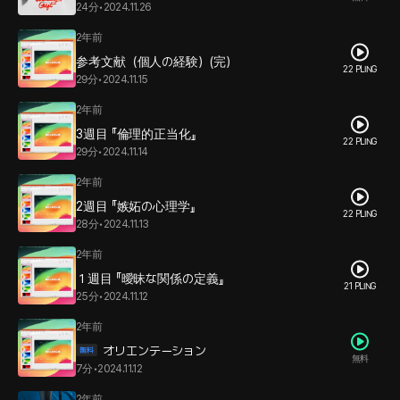
24分
•
2024.11.26
2年前
参考文献（個人の経験）(完）
22 PLING
29分
•
2024.11.15
2年前
3週目 『倫理的正当化』
22 PLING
29分
•
2024.11.14
2年前
2週目 『嫉妬の心理学』
22 PLING
28分
•
2024.11.13
2年前
１週目 『曖昧な関係の定義』
21 PLING
25分
•
2024.11.12
2年前
オリエンテーション
無料
7分
•
2024.11.12
2年前