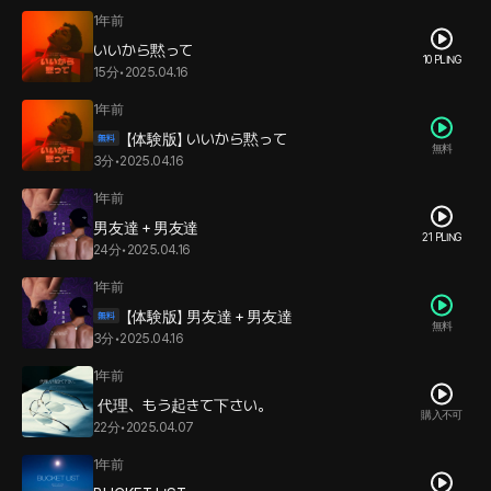
1年前
いいから黙って
10 PLING
15分
•
2025.04.16
1年前
【体験版】 いいから黙って
無料
3分
•
2025.04.16
1年前
男友達＋男友達
21 PLING
24分
•
2025.04.16
1年前
【体験版】 男友達＋男友達
無料
3分
•
2025.04.16
1年前
代理、もう起きて下さい。
購入不可
22分
•
2025.04.07
1年前