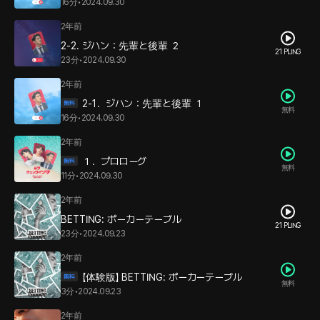
16分
•
2024.09.30
2年前
2-2. ジハン：先輩と後輩 ２
21 PLING
23分
•
2024.09.30
2年前
2-1．ジハン：先輩と後輩 １
無料
16分
•
2024.09.30
2年前
１．プロローグ
無料
11分
•
2024.09.30
2年前
BETTING: ポーカーテーブル
21 PLING
23分
•
2024.09.23
2年前
【体験版】 BETTING: ポーカーテーブル
無料
3分
•
2024.09.23
2年前