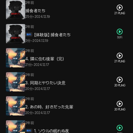
2年前
捕食者たち
21 PLING
25分
•
2024.12.19
2年前
【体験版】 捕食者たち
無料
3分
•
2024.12.19
2年前
4. 隣に住む後輩（完）
21 PLING
21分
•
2024.12.17
2年前
3. 同期とヤりたい決意
20 PLING
20分
•
2024.12.17
2年前
2. あの時、好きだった先輩
20 PLING
20分
•
2024.12.17
2年前
1. ソウルの眠れぬ夜