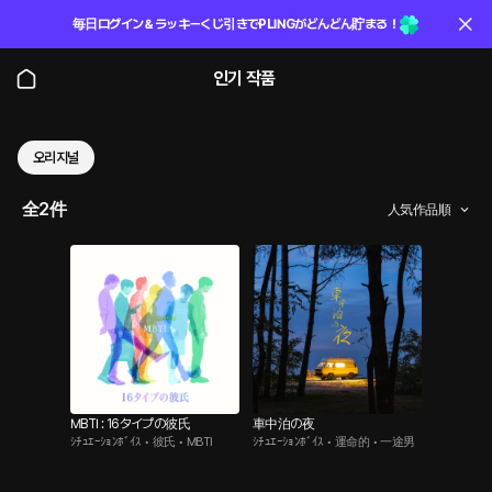
毎日ログイン＆ラッキーくじ引きでPLINGがどんどん貯まる！
인기 작품
오리지널
全2件
人気作品順
MBTI : 16タイプの彼氏
車中泊の夜
ｼﾁｭｴｰｼｮﾝﾎﾞｲｽ • 彼氏 • MBTI
ｼﾁｭｴｰｼｮﾝﾎﾞｲｽ • 運命的 • 一途男