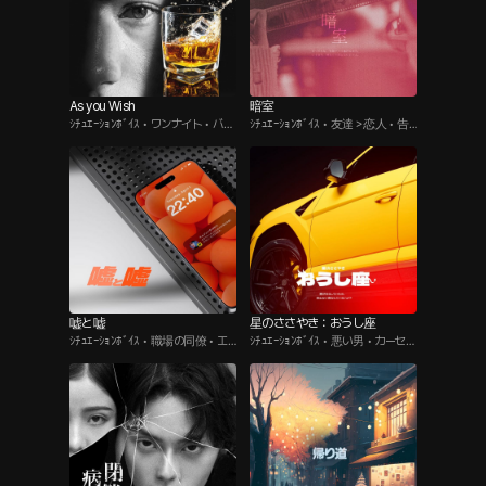
As you Wish
暗室
ｼﾁｭｴｰｼｮﾝﾎﾞｲｽ • ワンナイト • バー
ｼﾁｭｴｰｼｮﾝﾎﾞｲｽ • 友達＞恋人 • 告
テンダー
白
嘘と嘘
星のささやき：おうし座
ｼﾁｭｴｰｼｮﾝﾎﾞｲｽ • 職場の同僚 • エ
ｼﾁｭｴｰｼｮﾝﾎﾞｲｽ • 悪い男 • カーセッ
イプリルフール
クス