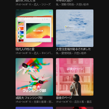
愛の5つのことば
不埒な片想い
ｼﾁｭｴｰｼｮﾝﾎﾞｲｽ • 恋人 • シリーズ
BL • 禁断の関係 • 片想い攻め
現代人の性と愛
大雪注意報が発令されました
ｼﾁｭｴｰｼｮﾝﾎﾞｲｽ • 恋人 • キャンパス
BL • 愛憎関係 • 片想い攻め
物
成国大 フェンシング部
最後のページ
ｼﾁｭｴｰｼｮﾝﾎﾞｲｽ • 先輩と後輩 • 部
ｼﾁｭｴｰｼｮﾝﾎﾞｲｽ • 店主と客 • 書店
活