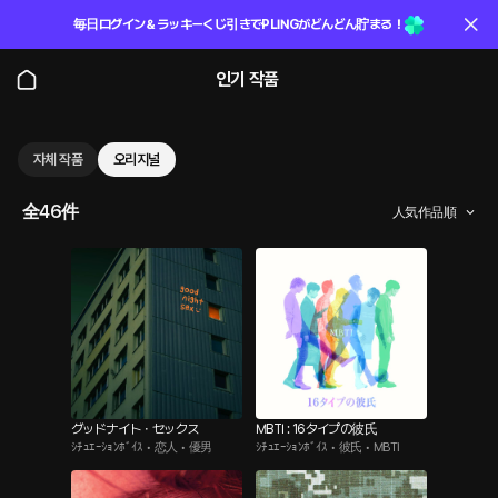
毎日ログイン＆ラッキーくじ引きでPLINGがどんどん貯まる！
인기 작품
자체 작품
오리지널
全46件
人気作品順
グッドナイト・セックス
MBTI : 16タイプの彼氏
ｼﾁｭｴｰｼｮﾝﾎﾞｲｽ • 恋人 • 優男
ｼﾁｭｴｰｼｮﾝﾎﾞｲｽ • 彼氏 • MBTI