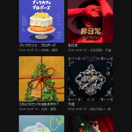
ブックカフェ・プロポーズ
非日常
ｼﾁｭｴｰｼｮﾝﾎﾞｲｽ • ASMR • 優男
ｼﾁｭｴｰｼｮﾝﾎﾞｲｽ • 主従関係 • 不倫
うちにもサンタは来ますか？
下僕
ｼﾁｭｴｰｼｮﾝﾎﾞｲｽ • 夫婦 • 優男
ｼﾁｭｴｰｼｮﾝﾎﾞｲｽ • 身分の違い • 東
洋風