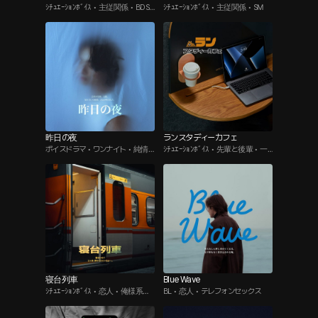
ｼﾁｭｴｰｼｮﾝﾎﾞｲｽ • 主従関係 • BDS
ｼﾁｭｴｰｼｮﾝﾎﾞｲｽ • 主従関係 • SM
M
昨日の夜
ランスタディーカフェ
ボイスドラマ • ワンナイト • 純情
ｼﾁｭｴｰｼｮﾝﾎﾞｲｽ • 先輩と後輩 • 一
男
途男
寝台列車
Blue Wave
ｼﾁｭｴｰｼｮﾝﾎﾞｲｽ • 恋人 • 俺様系男
BL • 恋人 • テレフォンセックス
子