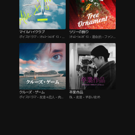
マイルハイクラブ
ツリーの飾り
ボイスドラマ • ｼﾁｭｴｰｼｮﾝﾎﾞｲｽ • 飛
ｼﾁｭｴｰｼｮﾝﾎﾞｲｽ • 運命的 • ファンタ
行機
ジー
クルーズ・ゲーム
卒業作品
ボイスドラマ • 友達→恋人 • 肉食
BL • 友達 • ずるい攻め
系