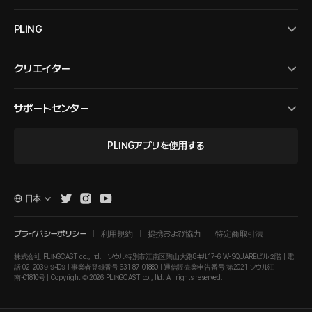
PLING
クリエイター
サポートセンター
PLINGアプリを使用する
日本
プライバシーポリシー
利用規約
提携および協力
特定商取引法
株式会社 PLINGCAST co., ltd. | ソウル特別市江南区陶山大路8キル17-6 W-SQUAREビル２階 | 電
話 02-2039-9409 | 事業者登録番号 631-87-01880 | 通信販売業申告番号 第2021-ソウル江
南-01810号 | Copyright © 2026 PLINGCAST co., ltd. All rights reserved.