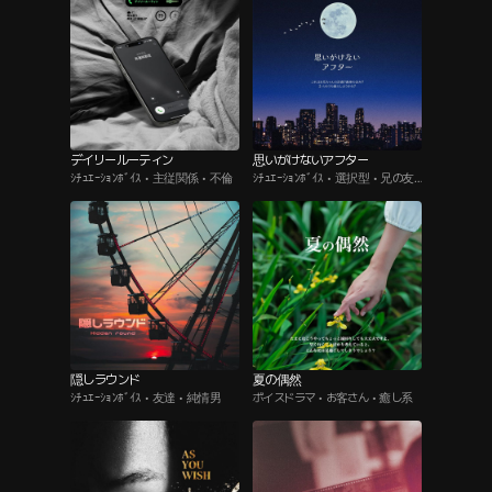
デイリールーティン
思いがけないアフター
ｼﾁｭｴｰｼｮﾝﾎﾞｲｽ • 主従関係 • 不倫
ｼﾁｭｴｰｼｮﾝﾎﾞｲｽ • 選択型 • 兄の友
達
隠しラウンド
夏の偶然
ｼﾁｭｴｰｼｮﾝﾎﾞｲｽ • 友達 • 純情男
ボイスドラマ • お客さん • 癒し系