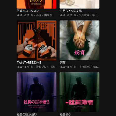
不健全なレッスン
お兄ちゃんの友達
ｼﾁｭｴｰｼｮﾝﾎﾞｲｽ • 不倫 • 肉食系
ｼﾁｭｴｰｼｮﾝﾎﾞｲｽ • 兄の友達 • 年上
男子
TWINTHREESOME
飼育
ｼﾁｭｴｰｼｮﾝﾎﾞｲｽ • 複数プレイ • 双
ｼﾁｭｴｰｼｮﾝﾎﾞｲｽ • 主従関係 • BDS
子
M
社長の指示通り
社長命令