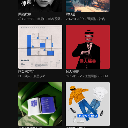
閉鎖病棟
帰り道
ボイスドラマ • 幽霊H • 執着系男
ｼﾁｭｴｰｼｮﾝﾎﾞｲｽ • 選択型 • 社内恋
子
愛
階と階の間
個人秘書
BL • 隣人 • 腹黒攻め
ボイスドラマ • 主従関係 • BDSM