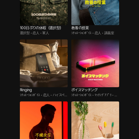
100日ぶりの休暇（選択型）
教養の授業
選択型 • 恋人 • 軍人
ｼﾁｭｴｰｼｮﾝﾎﾞｲｽ • 恋人 • 講義室
Ringing
ボイスマッチング
ｼﾁｭｴｰｼｮﾝﾎﾞｲｽ • 恋人 • ハイスペ男
ｼﾁｭｴｰｼｮﾝﾎﾞｲｽ • ﾏｯﾁﾝｸﾞｱﾌﾟﾘ • テ
子
レフォンセックス