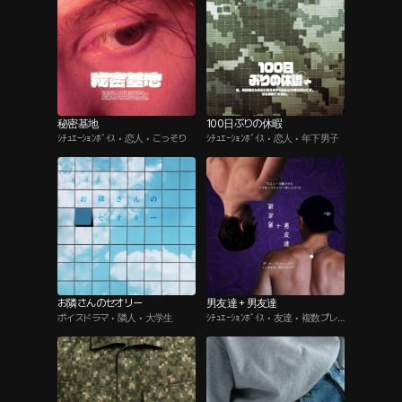
秘密基地
100日ぶりの休暇
ｼﾁｭｴｰｼｮﾝﾎﾞｲｽ • 恋人 • こっそり
ｼﾁｭｴｰｼｮﾝﾎﾞｲｽ • 恋人 • 年下男子
お隣さんのセオリー
男友達＋男友達
ボイスドラマ • 隣人 • 大学生
ｼﾁｭｴｰｼｮﾝﾎﾞｲｽ • 友達 • 複数プレ
イ