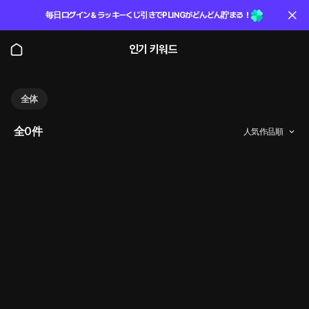
毎日ログイン＆ラッキーくじ引きでPLINGがどんどん貯まる！
인기 키워드
全体
全0件
人気作品順