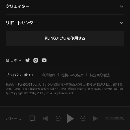
クリエイター
サポートセンター
PLINGアプリを使用する
日本
プライバシーポリシー
利用規約
提携および協力
特定商取引法
株式会社 PLINGCAST co., ltd. | ソウル特別市江南区陶山大路8キル17-6 W-SQUAREビル３階 | 電
話 02-2038-9409 | 事業者登録番号 631-87-01880 | 通信販売業申告番号 第2021-ソウル江南-01810
号 | Copyright ©2026 by PLING, Inc.All rights reserved.
ストーリ
00:00
/
00:00
ーを再生