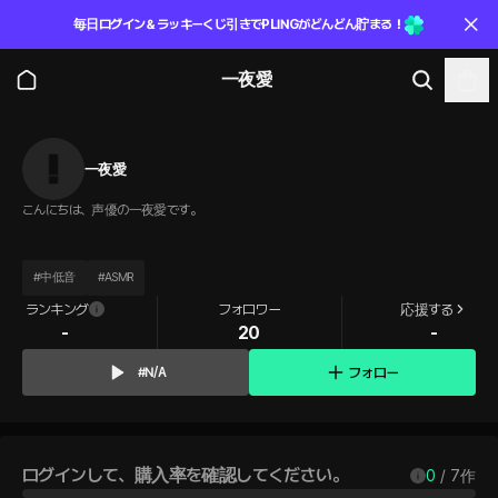
毎日ログイン＆ラッキーくじ引きでPLINGがどんどん貯まる！
一夜愛
一夜愛
こんにちは、声優の一夜愛です。
#
中低音
#
ASMR
ランキング
フォロワー
応援する
-
20
-
フォロー
#N/A
ログインして、購入率を確認してください。
0
 / 
7
作