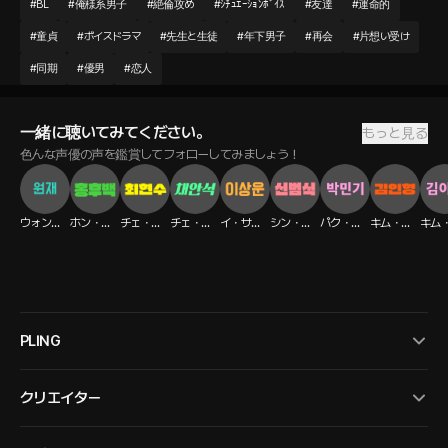
#
BL
#
俺様系男子
#
絶倫攻め
#
ｼﾁｭｴｰｼｮﾝﾎﾞｲｽ
#
友達
#
運命的
#
童貞
#
ボイスドラマ
#
先生と生徒
#
年下男子
#
再会
#
片想い受け
#
同期
#
優男
#
恋人
一緒に聴いてみてください。
もっと見る
色んな声優の声を鑑賞してフォローしてみましょう！
ウォンジェ
ホン・フベク
チェ・ヒョンス
チェ・アンソク
イ・サンウン
シン・ボムシク
パク・ミンギ
キム・イニョン
PLING
クリエイター