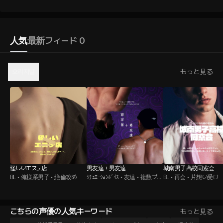
人気
最新
フィード 0
오리지널
もっと見る
怪しいエステ店
男友達＋男友達
城南男子高校同窓会
BL • 俺様系男子 • 絶倫攻め
ｼﾁｭｴｰｼｮﾝﾎﾞｲｽ • 友達 • 複数プレ
BL • 再会 • 片想い受け
イ
こちらの声優の人気キーワード
もっと見る