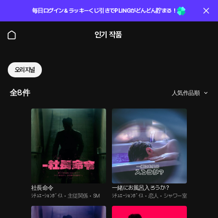
毎日ログイン＆ラッキーくじ引きでPLINGがどんどん貯まる！
인기 작품
오리지널
全8件
人気作品順
社長命令
一緒にお風呂入ろうか？
ｼﾁｭｴｰｼｮﾝﾎﾞｲｽ • 主従関係 • SM
ｼﾁｭｴｰｼｮﾝﾎﾞｲｽ • 恋人 • シャワー室