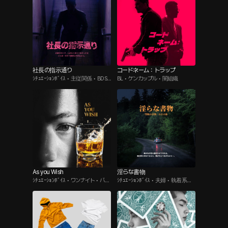
社長の指示通り
コードネーム：トラップ
ｼﾁｭｴｰｼｮﾝﾎﾞｲｽ • 主従関係 • BDS
BL • ケンカップル • 闇組織
M
As you Wish
淫らな書物
ｼﾁｭｴｰｼｮﾝﾎﾞｲｽ • ワンナイト • バー
ｼﾁｭｴｰｼｮﾝﾎﾞｲｽ • 夫婦 • 執着系男
テンダー
子