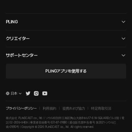
PLING
クリエイター
サポートセンター
PLINGアプリを使用する
日本
プライバシーポリシー
利用規約
提携および協力
特定商取引法
株式会社 PLINGCAST co., ltd. | ソウル特別市江南区陶山大路8キル17-6 W-SQUAREビル２階 | 電
話 02-2039-9409 | 事業者登録番号 631-87-01880 | 通信販売業申告番号 第2021-ソウル江
南-01810号 | Copyright © 2026 PLINGCAST co., ltd. All rights reserved.