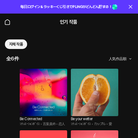
毎日ログイン＆ラッキーくじ引きでPLINGがどんどん貯まる！
인기 작품
자체 작품
全6件
人気作品順
Be Connected
Be your wetter
ｼﾁｭｴｰｼｮﾝﾎﾞｲｽ • 言葉責め • 恋人
ｼﾁｭｴｰｼｮﾝﾎﾞｲｽ • カップル • 愛