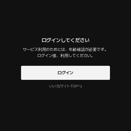
いておくと、さらに少し楽しめます。）
後味の悪い話 ― ワンナイト 2
70 PLING
40分
•
2025.09.22
セリフの確認
ログインしてください
ただひたすらにエロくて興奮するだけの話ではありません。 このチャンネルの
主は、ワンナイトのように短い時間ですべてを許してしまう行為を避けたいと
サービス利用のためには、年齢確認が必要です。

いう思いを込めています。 単なる享楽ではなく、伝えたいメッセージに重き
 ログイン後、利用してください。
を置いた物語ですので、最後までお聴きになると、少しモヤモヤした気持ちに
なるかもしれません。 そういった内容を望まれない方は、視聴をお控えくだ
さい。
ログイン
いいえ(サイトTOPへ)
後味の悪い話 ― ワンナイト 1
6 PLING
9分
•
2025.09.11
セリフの確認
ただひたすらにエロくて興奮するだけの話ではありません。 このチャンネルの
主は、ワンナイトのように短い時間ですべてを許してしまう行為を避けたいと
いう思いを込めています。 単なる享楽ではなく、伝えたいメッセージに重き
を置いた物語ですので、最後までお聴きになると、少しモヤモヤした気持ちに