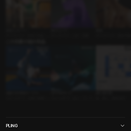
初恋ヒストリー
Mr.チェンジ
夜食
ボイスドラマ • 先生と生徒 • 年
ボイスドラマ • 人外 • 淫魔
ボイスドラマ • 身分の違い
下男子
この作家の他の作品
洋風
成国大学柔術サークル
おやすみモード
階と階の間
ｼﾁｭｴｰｼｮﾝﾎﾞｲｽ • 先輩と後輩 • 部
ｼﾁｭｴｰｼｮﾝﾎﾞｲｽ • 恋人 • テレフォ
BL • 隣人 • 腹黒攻め
活
ンセックス
PLING