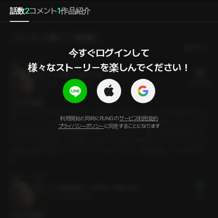
話数
2
コメント
1
作品紹介
プレゼントを贈る
選択購入
最新順
今すぐログインして

様々なストーリーを楽しんでください！
いつの間にか俺たちは
22 PLING
26分
•
2025.04.19
セリフの確認
恋はタイミングだなんて言うが、時期がここまで合わないことがあるなんてと
利用開始と同時にPLINGの
サービス利用規約
思った。それでも諦めきれなかったドジュンは、復学するや否や、らしくもな
プライバシーポリシー
に同意することになります
いのに新学期の飲み会に顔を出した。そしてそこで、遠くから想い続けてい
たナウンと再会する。目の前にいるナウンを見つめながら、タイミングなんて
全部言い訳だと思った。だって、今でもこんなに、彼女を愛しているのだか
ら。
【体験版】 いつの間にか俺たちは
無料
3分
•
2025.04.19
セリフの確認