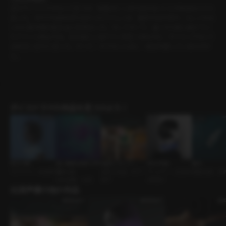
恋はタイミングだなんて言うが、時期がここまで合わないことがあるなんてと
思った。それでも諦めきれなかったドジュンは、復学するや否や、らしくもな
いのに新学期の飲み会に顔を出した。そしてそこで、遠くから想い続けてい
たナウンと再会する。目の前にいるナウンを見つめながら、タイミングなんて
全部言い訳だと思った。だって、今でもこんなに、彼女を愛しているのだか
ら。
ボイスドラマの作品を見つけよう！
昨日の夜
遅い梅雨は僕たちを
初恋ヒストリー
1607号室
蜜月
ワンナイト • 純情男
濡らした
先生と生徒 • 年下
パートナー • 女攻め
新婚夫婦 • あ
社内恋愛 • 社長
男子
×男受け
出演声優の他の作品