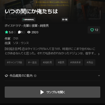
いつの間にか俺たちは
ボイスドラマ
 • 
先輩と後輩
 • 
純情男
12
5.0
1
2920
作家
クホ
出演
ソヌ
ウンス
【韓国語音声】 恋はタイミングだなんて言うが、時期がここまで合わないこ
とがあるなんてと思った。それでも諦めきれなかったドジュンは、復学する
や否や、らしくもないのに新学期の飲み会に顔を出した。そしてそこで、
遠くから想い続けていたナウンと再会する。目の前にいるナウンを見つめな
#
キャンパス物
#
一途女
#
純粋男
#
優男
#
あまあま
#
再会
がら、タイミングなんて全部言い訳だと思った。だって、今でもこんなに、
彼女を愛しているのだから。
作品鑑賞のご案内
サンプルを聞く