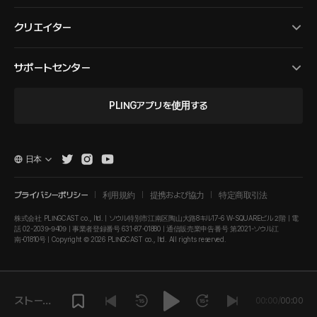
クリエイター
サポートセンター
PLINGアプリを使用する
日本
プライバシーポリシー
利用規約
提携および協力
特定商取引法
株式会社 PLINGCAST co., ltd. | ソウル特別市江南区陶山大路8キル17-6 W-SQUAREビル２階 | 電
話 02-2039-9409 | 事業者登録番号 631-87-01880 | 通信販売業申告番号 第2021-ソウル江
南-01810号 | Copyright © 2026 PLINGCAST co., ltd. All rights reserved.
ストーリ
00:00
/
00:00
ーを再生