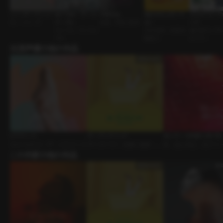
レインボーブリッジ
BETTING：ポーカー
卒業作品
俺の方が上手くや
100万ウォン
GL • シリーズ
テーブル
友達 • ずるい攻め
る！
ンス
ライバル • ケンカッ
天才攻め • 外柔內
歳の差カップル 
プル
剛受け
ポンサー
出演声優の他の作品
ピラティス
オープンマインド
甘いケーキを君にあげる
ｼﾁｭｴｰｼｮﾝﾎﾞｲｽ • PT • ピラティス
ボイスドラマ • 先輩と後輩 • グ
BL • 恋人同士 • 生クリ
この作家の他の作品
ッズ