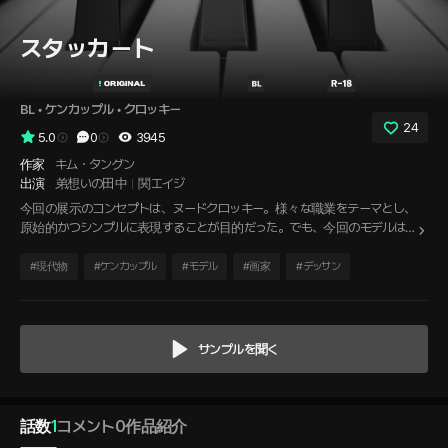
スタッカート
BL
 • 
ケンカップル
 • 
クロッキー
24
5.0
0
3945
作家
キム・タングン
出演
弟想いの田中
関エイジ
今回の展示のコンセプトは、ヌードクロッキー。様々な職業をテーマとし、
原始的かつシンプルに表現することが目的だった。でも、今回のモデルは
ちょっと気難しいタイプだ。それなのに、彼に触れたくなるのはなぜだろ
う。彼がピアノを弾き始めると、何度も目が合う。俺のことを意識してい
#
現代物
#
ケンカップル
#
モデル
#
画家
#
デッサン
るのだろうか。 まあ…お互い様なら、仕方ないよな？
サンプルを聞く
話数
1
コメント
0
作品紹介