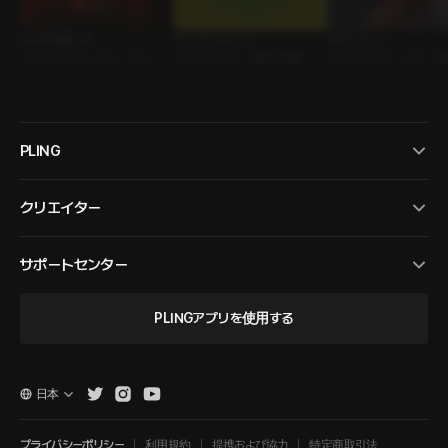
いいから黙って
オープンマインド
Mr.スペース
ｼﾁｭｴｰｼｮﾝﾎﾞｲｽ • 恋人 • ミュージ
ボイスドラマ • 先輩と後輩 • グ
ボイスドラマ • 人外 • 
ック
ッズ
PLING
クリエイター
サポートセンター
PLINGアプリを使用する
日本
プライバシーポリシー
利用規約
提携および協力
特定商取引法