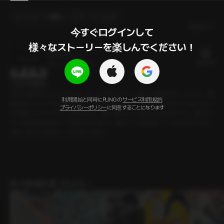
プレゼントを贈る
カートに入れる
最新順
今すぐログインして

様々なストーリーを楽しんでください！
スタッカート
20 PLING
19分
•
2023.12.03
セリフの確認
今回の展示のコンセプトは、ヌードクロッキー。様々な職業をテーマとし、原
利用開始と同時にPLINGの
サービス利用規約
始的かつシンプルに表現することが目的だった。でも、今回のモデルはちょっ
プライバシーポリシー
に同意することになります
と気難しいタイプだ。それなのに、彼に触れたくなるのはなぜだろう。彼がピ
アノを弾き始めると、何度も目が合う。俺のことを意識しているのだろうか。
まあ…お互い様なら、仕方ないよな？
BLの作品を見つけよう！