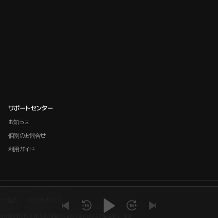
サポートセンター
お知らせ
個別のお問合せ
利用ガイド
よび協力
特定商取引法
大路8キル17-6 W-SQUAREビル２階 | 電話 02-2039-9409 | 事業