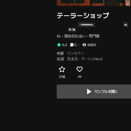
テーラーショップ
BL
 • 
運命的出会い
 • 
専門職
5.0
2
6685
作家
ウンモクソ
出演
黒漆黒
タートルNeck
評価
49
サンプルを聞く