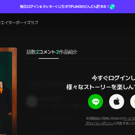
毎日ログイン＆ラッキーくじ引きでPLINGがどんどん貯まる！
リエイター
ボーイズラブ
話数
2
コメント
2
作品紹介
今すぐログインし
ログインしてからコメントを作成してください
様々なストーリーを楽しん
pling_zYh5oK
この、スポーツマンっぽい人が押され気味なの最高ですね
いいね
コメント
利用開始と同時にPLINGの
サービス
プライバシーポリシー
に同意すること
pling_NPNECc