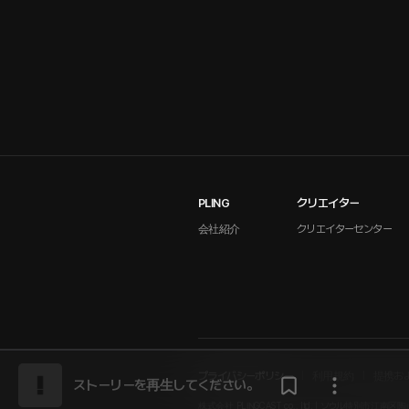
PLING
クリエイター
会社紹介
クリエイターセンター
プライバシーポリシー
利用規約
提携お
ストーリーを再生してください。
株式会社 PLINGCAST co., ltd. | ソウル特別市江南区陶山