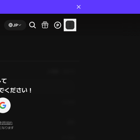
JP
人気順
最新順
て

でください！
4ヶ月前
✨
通報
利用規約
になります
6ヶ月前