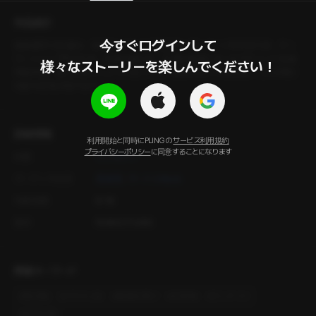
作品紹介
今すぐログインして

体操選手の広瀬は、地元のイベントで着るオーダースーツを作るため、テー
ラーショップを訪れる。店員の樋口は、広瀬の体型に合ったデザインと生地
様々なストーリーを楽しんでください！
を勧める。樋口が採寸しようと近づくと、緊張を走らせる広瀬。二人の間に
は妙な空気が流れるが…。
詳細情報
利用開始と同時にPLINGの
サービス利用規約
プライバシーポリシー
に同意することになります
作家
ウンモクソ
オーディオ出演
黒漆黒
タートルNeck
年齢制限
R-18
製作
PLING STUDIO
関連キーワード
#
現代物
#
イケメン攻
#
真面目受け
#
日常物
#
ワンナイト
#
店主と客