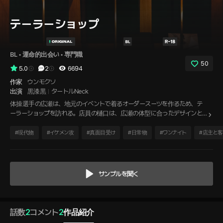
テーラーショップ
BL
 • 
運命的出会い
 • 
専門職
50
5.0
2
6694
作家
ウンモクソ
出演
黒漆黒
タートルNeck
体操選手の広瀬は、地元のイベントで着るオーダースーツを作るため、テ
ーラーショップを訪れる。店員の樋口は、広瀬の体型に合ったデザインと
生地を勧める。樋口が採寸しようと近づくと、緊張を走らせる広瀬。二人
の間には妙な空気が流れるが…。
#
現代物
#
イケメン攻
#
真面目受け
#
日常物
#
ワンナイト
#
店主と客
サンプルを聞く
話数
2
コメント
2
作品紹介