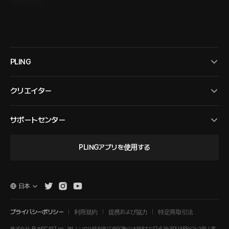
PLING
クリエイター
サポートセンター
PLINGアプリを使用する
日本
プライバシーポリシー
利用規約
提携および協力
特定商取引法
株式会社 PLINGCAST co., ltd. | ソウル特別市江南区陶山大路8キル17-6 W-SQUAREビル２階 | 電