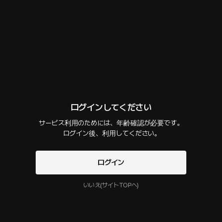
話数
2
コメント
0
作品紹介
プレゼントを贈る
選択購入
最新順
今すぐログインして

様々なストーリーを楽しんでください！
お見合い - トッポッキ
12 PLING
10分
•
2025.03.06
ログインしてください
セリフの確認
サービス利用のためには、年齢確認が必要です。

食べたいものを聞かれ、トッポッキと答えたあなた。 こうして彼と一緒にお
利用開始と同時にPLINGの
サービス利用規約
気に入りのトッポッキ屋へ向かうことに… 少しピリ辛で甘い、二人の初デー
 ログイン後、利用してください。
プライバシーポリシー
に同意することになります
トは果たしてどうなるのか…
ログイン
お見合い - プロローグ
12 PLING
9分
•
2025.02.18
いいえ(サイトTOPへ)
セリフの確認
彼女とついに会うことになった初日。それなりにお洒落をして彼女を待つ。
ドアの音がして、やがて「すみません！」と慌てて駆け寄ってくる彼女の姿に、