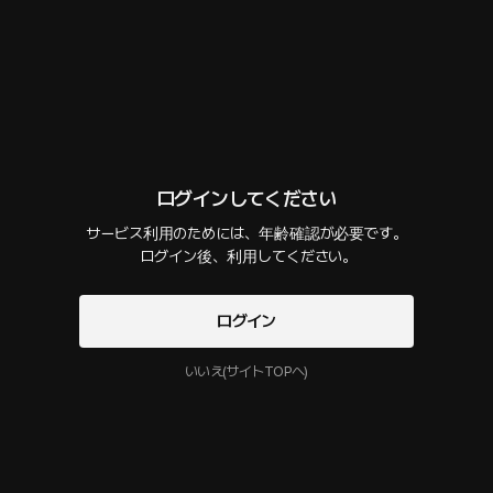
うドンホだったが―― ソウは彼の付き合いや社会生活だと理解しようとして
いた。 しかし、あの夜の飲み会にドンホへ気がある後輩の女性がいたと知っ
た瞬間、抑えていた嫉妬心に火がついてしまう。
6. さあ、これがクリックだよ
40 PLING
14分
•
2026.06.17
セリフの確認
ログインしてください
初めての恋愛に舞い上がったドンホ。 何かと理由をつけてくっつこうとする
が、ソウは力任せな彼のやり方を直そうとする。 日を改め、今度は最初から
サービス利用のためには、年齢確認が必要です。

しっかり教育することに。
 ログイン後、利用してください。
5. こうやるの？
ログイン
40 PLING
15分
•
2026.06.10
いいえ(サイトTOPへ)
セリフの確認
"カフェの閉店後、約束どおりソウの家へ向かったドンホ。 “いよいよ何かが
起きる”という期待と不安が入り混じり、緊張したまま部屋へ足を踏み入れ
る。 そんな硬くなっているドンホを優しくほぐしていくのはソウだった。 力ば
かり強くて知識はまだまだ浅いドンホを、ソウはこれからどう“教えて”いくの
か――。"