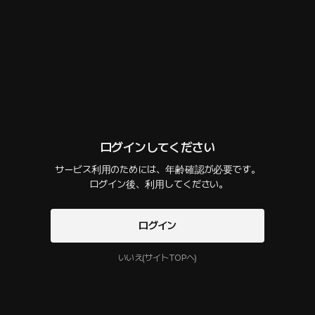
話数
2
コメント
0
作品紹介
プレゼントを贈る
選択購入
最新順
今すぐログインして

様々なストーリーを楽しんでください！
お見合い - トッポッキ
12 PLING
10分
•
2025.03.06
ログインしてください
セリフの確認
サービス利用のためには、年齢確認が必要です。

食べたいものを聞かれ、トッポッキと答えたあなた。 こうして彼と一緒にお
利用開始と同時にPLINGの
サービス利用規約
 ログイン後、利用してください。
気に入りのトッポッキ屋へ向かうことに… 少しピリ辛で甘い、二人の初デー
プライバシーポリシー
に同意することになります
トは果たしてどうなるのか…
ログイン
お見合い - プロローグ
12 PLING
9分
•
2025.02.18
いいえ(サイトTOPへ)
セリフの確認
彼女とついに会うことになった初日。それなりにお洒落をして彼女を待つ。
ドアの音がして、やがて「すみません！」と慌てて駆け寄ってくる彼女の姿に、