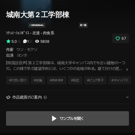
城南大第２工学部棟
ｼﾁｭｴｰｼｮﾝﾎﾞｲｽ
 • 
友達
 • 
肉食系
67
5.0
1
5838
作家
ウン・モクソ
出演
ヨンホ
【韓国語音声】 第２工学部棟は、城南大学キャンパス内でも古い建物の一つ
だ。この棟で学ぶ建築学科には、いくつかの名物がある。建て付けの悪い
講義室のドア、すぐに止まるエレベーター、そして大学No.1とも言われる
「建築学科の神イケメン」、私の同期だ。 彼にまつわる噂は絶えないが、本
#
片想い受け
#
絶倫
#
あまあま
#
初恋
#
ピュア男子
#
キャンパス
人はいつも課題に集中している。そんな彼を見て、ふと疑問に思った。 あ
の噂、全部本当なのかな？
作品鑑賞のご案内
サンプルを聞く