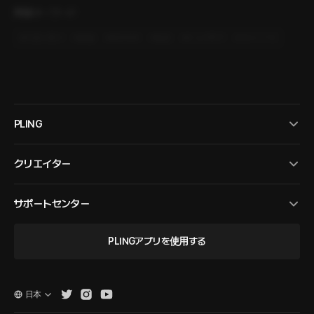
関連キーワード
#
片想い受け
#
絶倫
#
あまあま
#
初恋
#
ピュア男子
#
キャンパス
PLING
クリエイター
サポートセンター
PLINGアプリを使用する
日本