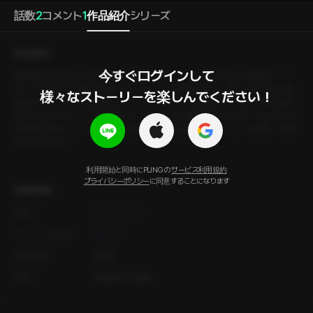
話数
2
コメント
1
作品紹介
シリーズ
作品紹介
今すぐログインして

【韓国語音声】 第２工学部棟は、城南大学キャンパス内でも古い建物の一つ
だ。この棟で学ぶ建築学科には、いくつかの名物がある。建て付けの悪い講
様々なストーリーを楽しんでください！
義室のドア、すぐに止まるエレベーター、そして大学No.1とも言われる「建築
学科の神イケメン」、私の同期だ。 彼にまつわる噂は絶えないが、本人はいつ
も課題に集中している。そんな彼を見て、ふと疑問に思った。 あの噂、全部
本当なのかな？
利用開始と同時にPLINGの
サービス利用規約
プライバシーポリシー
に同意することになります
詳細情報
作家
ウン・モクソ
オーディオ出演
ヨンホ
年齢制限
R-18
製作
PLING STUDIO