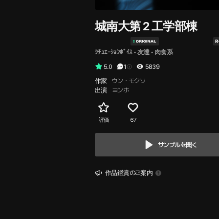
城南大第２工学部棟
ｼﾁｭｴｰｼｮﾝﾎﾞｲｽ
 • 
友達
 • 
肉食系
5.0
1
5839
作家
ウン・モクソ
出演
ヨンホ
評価
67
サンプルを聞く
作品鑑賞のご案内