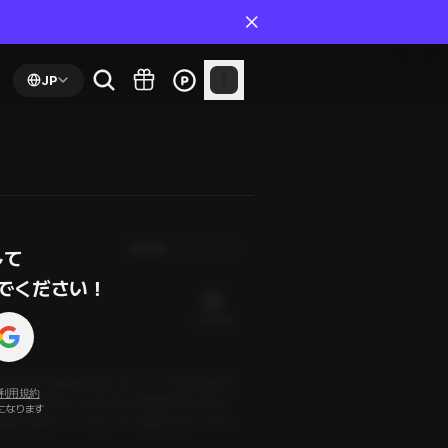
JP
最新順
第１話から
て

でください！
21 PLING
の棟で学ぶ建築学科には、いくつかの名物が
利用規約
て大学No.1とも言われる「建築学科の神イ
になります
も課題に集中している。そんな彼を見て、ふと