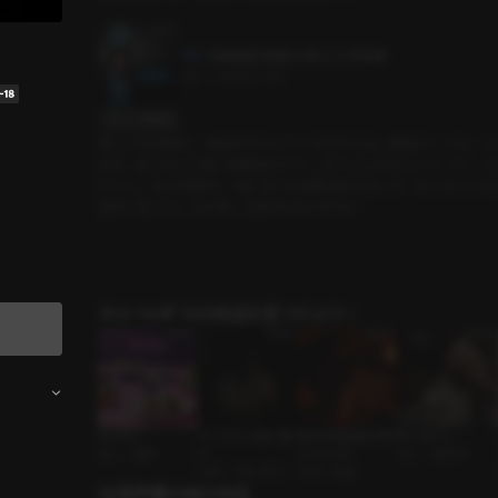
【体験版】 城南大第２工学部棟
3分
•
2024.07.30
セリフの確認
第２工学部棟は、城南大学キャンパス内でも古い建物の一つだ。こ
ある。建て付けの悪い講義室のドア、すぐに止まるエレベーター、そし
ケメン」、私の同期だ。 彼にまつわる噂は絶えないが、本人はいつ
疑問に思った。 あの噂、全部本当なのかな？
ｼﾁｭｴｰｼｮﾝﾎﾞｲｽの作品を見つけよう！
もぐもぐ
ドーパミンのない夜
私たちは友達と呼ぶ
むしろいい
恋人 • 優男
に
ことにした
恋人 • 純粋男
夫婦 • ずるい男子
FWB • 絶倫
出演声優の他の作品