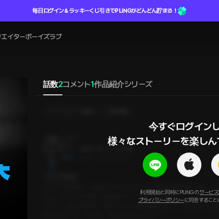
毎日ログイン＆ラッキーくじ引きでPLINGがどんどん貯まる！
リエイター
ボーイズラブ
話数
2
コメント
1
作品紹介
シリーズ
プレゼントを贈る
選択購入
今すぐログインし
様々なストーリーを楽しん
城南大第２工学部棟
22分
•
2024.07.30
セリフの確認
第２工学部棟は、城南大学キャンパス内でも古い建物の一つだ。こ
利用開始と同時にPLINGの
サービス
ある。建て付けの悪い講義室のドア、すぐに止まるエレベーター、そし
プライバシーポリシー
に同意すること
ケメン」、私の同期だ。 彼にまつわる噂は絶えないが、本人はいつ
疑問に思った。 あの噂、全部本当なのかな？