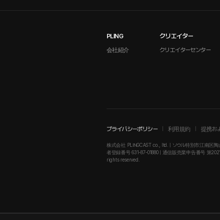
PLING
クリエイター
会社紹介
クリエイターセンター
プライバシーポリシー
利用規約
提携お
株式会社 PLINGCAST co., ltd. | ソウル特別市江南区陶山
者登録番号 631-87-01880 | 通信販売業申告番号 第2021-ソウル江南
rights reserved.