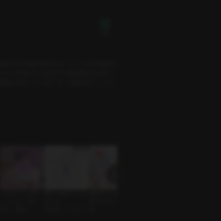
無料
の棟で学ぶ建築学科には、いくつかの名物が
て大学No.1とも言われる「建築学科の神イ
も課題に集中している。そんな彼を見て、ふと
ハッピーバースデ
推しとのデート（シ
告白リハーサル
あなたの愛情表現-
執着してよ
ー・トゥー・ユー
ヒョン）
友達→恋人 • 純情
バニラ
恋人 • 執着男子
恋人 • 優男
筋肉男 • シヒョン
男
恋人 • 誘惑男