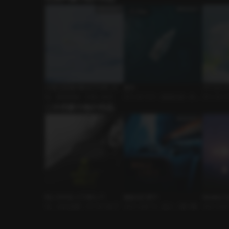
大雪注意報が発令されました
蜜月
マイルハイ
BL • 愛憎関係 • 片想い攻め
ボイスドラマ • 新婚夫婦 • あま
ボイスドラマ •
この作家の他の作品
あま
飛行機
私と付き合ってみない？
嫉妬は口実で
Sweaty Ca
GL • 社内恋愛 • サバサバ女子
ｼﾁｭｴｰｼｮﾝﾎﾞｲｽ • 恋人 • 飛行機
ｼﾁｭｴｰｼｮﾝ
ｸｽ