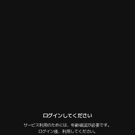
幻想と現実、その境界で
ｼﾁｭｴｰｼｮﾝﾎﾞｲｽ
 • 
あまあま
 • 
女+俺
2
5.0
0
たまにはこうして、何もしないで…… 同じベッドで横になって、見つめ合っ
ているだけでも……幸せだよ。
キム・モダクASMR
フォロー
フォロワー32人
サンプルを聞く
ログインしてください
サービス利用のためには、年齢確認が必要です。

 ログイン後、利用してください。
話数
15
コメント
0
作品紹介