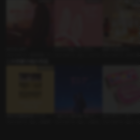
何でもします
にんじんを振ってください
始まりは足元から
ｼﾁｭｴｰｼｮﾝﾎﾞｲｽ • 師弟関係 • ドM
ｼﾁｭｴｰｼｮﾝﾎﾞｲｽ • 恋人 • コスプレ
ｼﾁｭｴｰｼｮﾝﾎﾞｲｽ • 店主と客
男子
この作家の他の作品
ナイト
あなたの愛情表現-バニラ
一緒にたい焼き食べない？
キャンディー・デー
ｼﾁｭｴｰｼｮﾝﾎﾞｲｽ • 恋人 • 誘惑男
ｼﾁｭｴｰｼｮﾝﾎﾞｲｽ • 恋人 • 大型犬男
ｼﾁｭｴｰｼｮﾝﾎﾞｲｽ • 恋人 
子
子