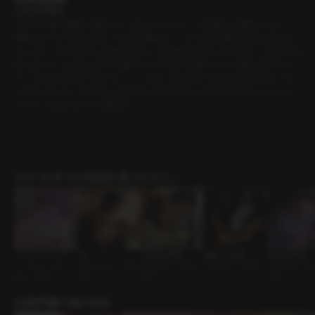
セリフの確認
ジムで一緒に運動する私たち。彼はいつもフォームを細かく指摘してきて、
運動中ずっと小言ばかり。その積み重ねに、ついに私は我慢できずに爆発し
てしまう。そのままジムを飛び出すと、彼は慌てて追いかけてきて、初めて素
直に謝った。私が何かをやり遂げたときに見せる嬉しそうな表情が好きだけ
ど、その伝え方が下手だった、と。その一言に張りつめていた気持ちは一気
にほどけていき、私たちは人気のない路地を抜けてそのままホテルへ入った。
シャワーを浴びるという理由で。
ｼﾁｭｴｰｼｮﾝﾎﾞｲｽの作品を見つけよう！
ハッピーバースデ
30
やらかし彼氏
裏返った名札
Vaping Shop
ー・トゥー・ユー
友達→恋人 • ずるい
社内恋愛 • ずるい
ワンナイト • 社長
店主と客 • 企
恋人 • 優男
男子
男子
い男
出演声優の他の作品