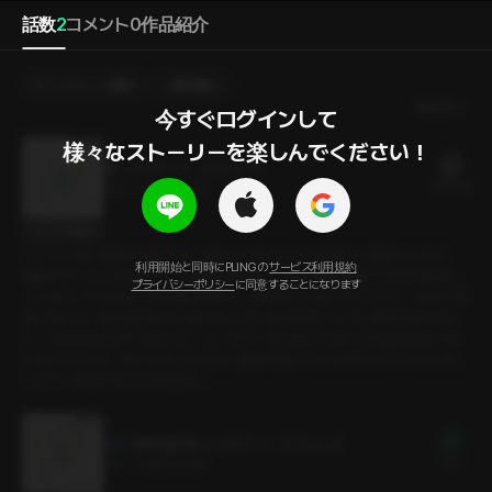
話数
2
コメント
0
作品紹介
プレゼントを贈る
選択購入
最新順
今すぐログインして

様々なストーリーを楽しんでください！
推しとのデート（シヒョン）
20 PLING
19分
•
2026.03.28
セリフの確認
ジムで一緒に運動する私たち。彼はいつもフォームを細かく指摘してきて、
利用開始と同時にPLINGの
サービス利用規約
運動中ずっと小言ばかり。その積み重ねに、ついに私は我慢できずに爆発し
プライバシーポリシー
に同意することになります
てしまう。そのままジムを飛び出すと、彼は慌てて追いかけてきて、初めて素
直に謝った。私が何かをやり遂げたときに見せる嬉しそうな表情が好きだけ
ど、その伝え方が下手だった、と。その一言に張りつめていた気持ちは一気
にほどけていき、私たちは人気のない路地を抜けてそのままホテルへ入った。
シャワーを浴びるという理由で。
【体験版】 推しとのデート（シヒョン）
無料
3分
•
2026.03.28