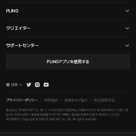
PLING
クリエイター
サポートセンター
PLINGアプリを使用する
日本
プライバシーポリシー
利用規約
提携および協力
特定商取引法
株式会社 PLINGCAST co., ltd. | ソウル特別市江南区陶山大路8キル17-6 W-SQUAREビル２階 | 電
話 02-2039-9409 | 事業者登録番号 631-87-01880 | 通信販売業申告番号 第2021-ソウル江
南-01810号 | Copyright © 2026 PLINGCAST co., ltd. All rights reserved.