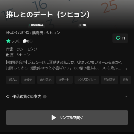
推しとのデート（シヒョン）
ｼﾁｭｴｰｼｮﾝﾎﾞｲｽ
 • 
筋肉男
 • 
シヒョン
11
5.0
0
作家
ウン・モクソ
出演
シヒョン
【韓国語音声】 ジムで一緒に運動する私たち。彼はいつもフォームを細かく
指摘してきて、運動中ずっと小言ばかり。その積み重ねに、ついに私は我
慢できずに爆発してしまう。そのままジムを飛び出すと、彼は慌てて追いか
けてきて、初めて素直に謝った。私が何かをやり遂げたときに見せる嬉し
#
ジム
#
優男
#
内気男
#
デート
#
クリエイター
#
誘惑男
#
胸
そうな表情が好きだけど、その伝え方が下手だった、と。その一言に張り
つめていた気持ちは一気にほどけていき、私たちは人気のない路地を抜け
てそのままホテルへ入った。シャワーを浴びるという理由で。
作品鑑賞のご案内
サンプルを聞く