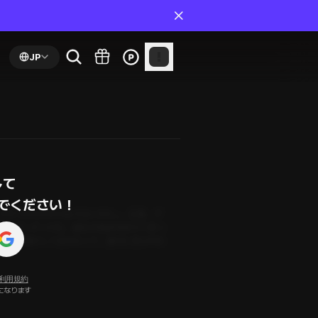
JP
て

でください！
ではなかなか会えないから...。 正直、デ
別のプレゼンの日。彼氏が発表を終えて戻っ
んな居眠りしてるからって、誰かに見られた
利用規約
になります