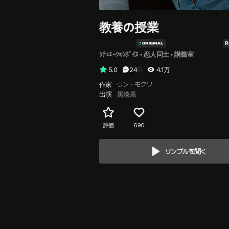
教養の授業
ｼﾁｭｴｰｼｮﾝﾎﾞｲｽ
 • 
恋人同士
 • 
講義室
5.0
24
4.1万
作家
ウン・モクソ
出演
黒漆黒
評価
690
サンプルを聞く