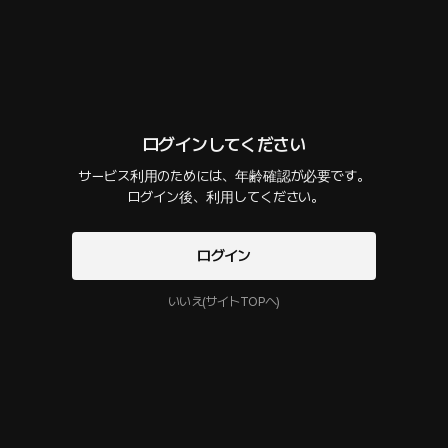
話数
2
コメント
0
作品紹介
プレゼントを贈る
選択購入
最新順
今すぐログインして

ログインしてください
様々なストーリーを楽しんでください！
全編
サービス利用のためには、年齢確認が必要です。

32 PLING
15分
•
2024.08.28
 ログイン後、利用してください。
全編です。
ログイン
利用開始と同時にPLINGの
サービス利用規約
プライバシーポリシー
に同意することになります
試用版
無料
11分
•
2024.08.24
いいえ(サイトTOPへ)
途中まで
このクリエイターの他の作品
もっと見る