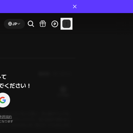
JP
最新順
第１話から
て

でください！
21 PLING
ならちゃんとしたいと思い、登山靴やウェアも
利用規約
のの…恥ずかしいことに、登り始めて間もなく
になります
のかよく分からないが、同じサークルの人みた