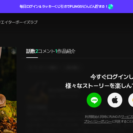
毎日ログイン＆ラッキーくじ引きでPLINGがどんどん貯まる！
リエイター
ボーイズラブ
話数
2
コメント
1
作品紹介
プレゼントを贈る
選択購入
今すぐログインし
様々なストーリーを楽しん
登山は初めてだから
23分
•
2025.03.04
セリフの確認
運動がてら登山をしてみたくて入った登山サークル。せっかくやる
利用開始と同時にPLINGの
サービス
一式揃えた。そして迎えた初めての登山。意気込んで山に入ったも
プライバシーポリシー
に同意すること
足首も捻ってしまった。そんな時、近づいてきた一人の男性。誰な
いで…え、私をおぶってリゾートまで連れて行ってくれるって?!