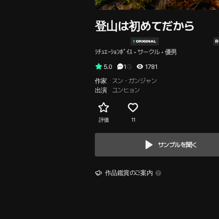
登山は初めてだから
ｼﾁｭｴｰｼｮﾝﾎﾞｲｽ
 • 
サークル
 • 
優男
5.0
1
1781
作家
スン・ガンジャン
出演
ユンヒョン
評価
11
サンプルを聞く
作品鑑賞のご案内