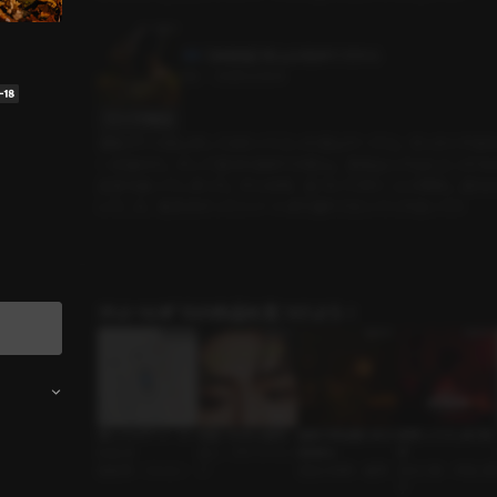
【体験版】 登山は初めてだから
3分
•
2025.03.04
セリフの確認
運動がてら登山をしてみたくて入った登山サークル。せっかくやる
一式揃えた。そして迎えた初めての登山。意気込んで山に入ったも
足首も捻ってしまった。そんな時、近づいてきた一人の男性。誰な
いで…え、私をおぶってリゾートまで連れて行ってくれるって?!
ｼﾁｭｴｰｼｮﾝﾎﾞｲｽの作品を見つけよう！
推しとのデート（シ
若返った年上彼氏
秘密の周波数 69.9
復讐してさしあげま
ヒョン）
恋人 • ボディチェン
99MHz
す
筋肉男 • シヒョン
ジ
見知らぬ男 • 優男
店主と客 • ずるい男
子