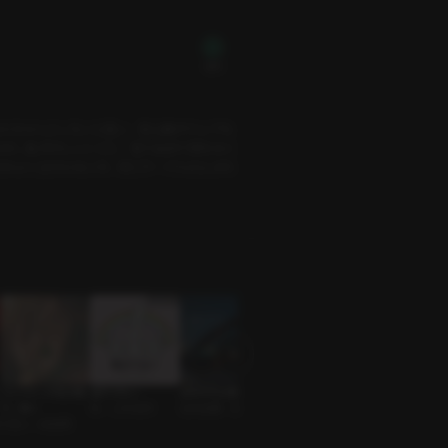
無料
ならちゃんとしたいと思い、登山靴やウェアも
のの…恥ずかしいことに、登り始めて間もなく
のかよく分からないが、同じサークルの人みた
コシウォンの花は散
逃がさない
休み中も出勤します
下の階
繋がらない
り、咲く
BL • 人外攻め
社内恋愛 • 優男
隣人 • 誘惑男
浮気者 • 男友達
片思い • 純情男