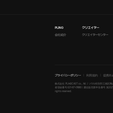
PLING
クリエイター
会社紹介
クリエイターセンター
プライバシーポリシー
利用規約
提携お
株式会社 PLINGCAST co., ltd. | ソウル特別市江南区陶山
者登録番号 631-87-01880 | 通信販売業申告番号 第2021-ソウル江南
rights reserved.