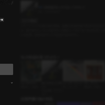
【体験版】 私と付き合ってみない？
3分
•
2024.09.27
セリフの確認
スタートアップ企業の成功事例、敏腕女性経営者と呼ばれる社長の
は、魅力的なムンヨンの読めない言動にいつもドキドキさせられっぱ
レは結局、辞表を出すことを決意するのだが...。
GLの作品を見つけよう！
大人のおもちゃ
私と付き合ってみな
レインボーブリッジ
サム、ネイル
運命的 • 一途女
い？
BL • シリーズ
運命的 • 片想い
社内恋愛 • サバサバ
女子
出演声優の他の作品