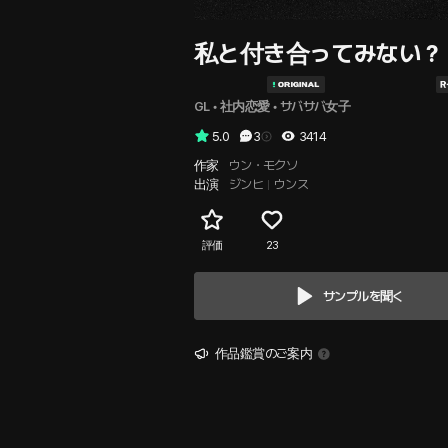
私と付き合ってみない？
GL
 • 
社内恋愛
 • 
サバサバ女子
5.0
3
3414
作家
ウン・モクソ
出演
ジンヒ
ウンス
評価
23
サンプルを聞く
作品鑑賞のご案内