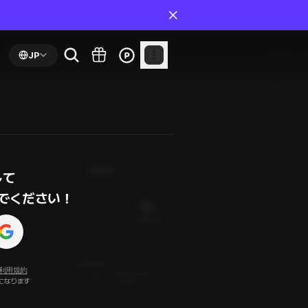
JP
最新順
第１話から
て

でください！
22 PLING
ソ・ムンヨンと、彼女の秘書ユ・イレ。イレ
利用規約
なしだった。ムンヨンへの想いに葛藤するイ
になります