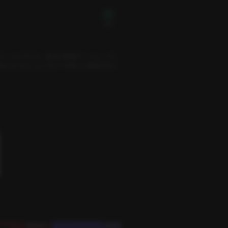
無料
ソ・ムンヨンと、彼女の秘書ユ・イレ。イレ
なしだった。ムンヨンへの想いに葛藤するイ