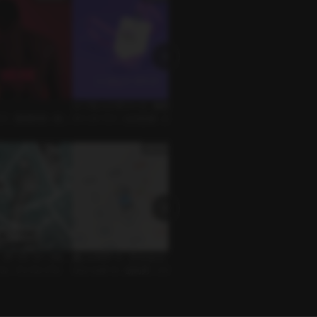
シークレットオフィス：初対面
1302号室
スウィ
 • 愛憎関係 • 独占
ボイスドラマ • 社内恋愛 • 出張
ボイスドラマ • 調教/奴隷 • ディ
ボイスド
ープスロート
子
NG：ポーカーテーブル
推しとのデート（シヒョン）
隠しラウンド
Hot S
イバル • ケンカップル
ｼﾁｭｴｰｼｮﾝﾎﾞｲｽ • 筋肉男 • シヒョ
ｼﾁｭｴｰｼｮﾝﾎﾞｲｽ • 友達 • 純情男
ｼﾁｭｴｰｼ
ン