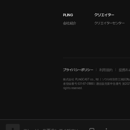
PLING
クリエイター
会社紹介
クリエイターセンター
プライバシーポリシー
利用規約
提携お
株式会社 PLINGCAST co., ltd. | ソウル特別市江南区陶山
者登録番号 631-87-01880 | 通信販売業申告番号 第2021-ソウル江南
rights reserved.