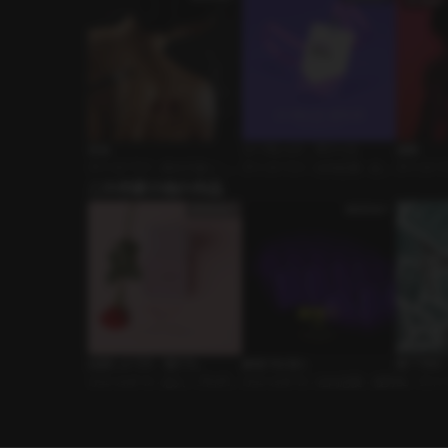
夜食
シークレット・オフィス
捕獲
ボイスドラマ • 身分の違い • 東
ボイスドラマ • 社内恋愛 • 会議
ボイスドラマ
洋風
この作家の他の作品
室
欲/嫉妬
結婚しようか、俺たち。
劇場で社長と
BETTI
ｼﾁｭｴｰｼｮﾝﾎﾞｲｽ • 恋人 • プロポー
ｼﾁｭｴｰｼｮﾝﾎﾞｲｽ • 社内恋愛 • 優男
BL • ラ
ズ