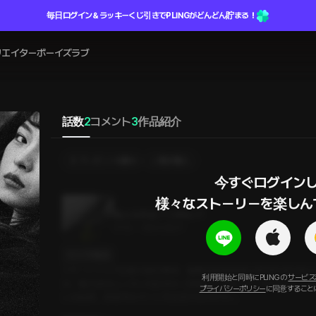
毎日ログイン＆ラッキーくじ引きでPLINGがどんどん貯まる！
リエイター
ボーイズラブ
話数
2
コメント
3
作品紹介
プレゼントを贈る
選択購入
今すぐログインし
様々なストーリーを楽しん
私と付き合ってみない？
27分
•
2024.09.27
セリフの確認
スタートアップ企業の成功事例、敏腕女性経営者と呼ばれる社長の
利用開始と同時にPLINGの
サービス
は、魅力的なムンヨンの読めない言動にいつもドキドキさせられっぱ
プライバシーポリシー
に同意すること
レは結局、辞表を出すことを決意するのだが...。