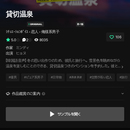
貸切温泉
ｼﾁｭｴｰｼｮﾝﾎﾞｲｽ
 • 
恋人
 • 
俺様系男子
106
5.0
2
8035
作家
ミンディ
出演
ヒョヌ
【韓国語音声】 冬の思い出作りのため、彼氏と旅行へ。雪景色を眺めながら
温泉を楽しむことのできる、貸切温泉つきのペンションを予約した。彼と
仲良く雪を見ながら、温泉へと向かう。寒い冬でも、芯から温まることの
できる場所。私達は今日、ここでどんな時間を過ごすのだろうか。冬の
#
優男
#
ピュア系男子
#
日常物
#
あまあま
#
交際が長い恋人
#
旅行
日、僕らが溶け込む場所。
作品鑑賞のご案内
サンプルを聞く