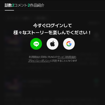
話数
2
コメント
2
作品紹介
プレゼントを贈る
選択購入
最新順
今すぐログインして

様々なストーリーを楽しんでください！
貸切温泉
21 PLING
22分
•
2024.06.21
セリフの確認
冬の思い出作りのため、彼氏と旅行へ。雪景色を眺めながら温泉を楽しむこ
利用開始と同時にPLINGの
サービス利用規約
とのできる、貸切温泉つきのペンションを予約した。彼と仲良く雪を見なが
プライバシーポリシー
に同意することになります
ら、温泉へと向かう。寒い冬でも、芯から温まることのできる場所。私達は
今日、ここでどんな時間を過ごすのだろうか。
【体験版】 貸切温泉
無料
3分
•
2024.06.21
セリフの確認
冬の思い出作りのため、彼氏と旅行へ。雪景色を眺めながら温泉を楽しむこ
とのできる、貸切温泉つきのペンションを予約した。彼と仲良く雪を見なが