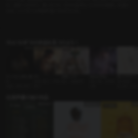
ら、温泉へと向かう。寒い冬でも、芯から温まることのできる場所。私達は
今日、ここでどんな時間を過ごすのだろうか。
ｼﾁｭｴｰｼｮﾝﾎﾞｲｽの作品を見つけよう！
ドーパミンのない夜
30
執着してよ
Vaping Shop
推しとのデート
に
友達→恋人 • ずるい
恋人 • 執着男子
店主と客 • 企み深
ォンジェ）
夫婦 • ずるい男子
男子
い男
年上男 • ウォ
出演声優の他の作品