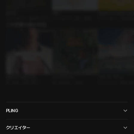
悪天候
Milky
Awesome Sweetie Sugar
ｼﾁｭｴｰｼｮﾝﾎﾞｲｽ • 運命的 • 年下男
ｼﾁｭｴｰｼｮﾝﾎﾞｲｽ • 恋人 • 優男
p Peanut Candy
ｼﾁｭｴｰｼｮﾝﾎﾞｲｽ • 主従関
子
この作家の他の作品
イトデー
城南男子高校同窓会
大人のおもちゃ
クルーズ・ゲーム
BL • 再会 • 片想い受け
GL • 運命的 • 一途女
ボイスドラマ • 友達→恋人
食系
PLING
クリエイター