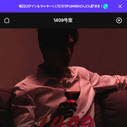
毎日ログイン＆ラッキーくじ引きでPLINGがどんどん貯まる！
1409号室