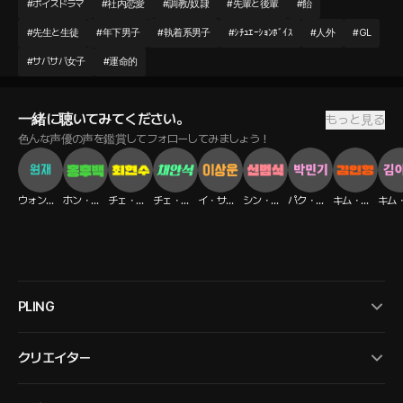
#
ボイスドラマ
#
社内恋愛
#
調教/奴隷
#
先輩と後輩
#
飴
#
先生と生徒
#
年下男子
#
執着系男子
#
ｼﾁｭｴｰｼｮﾝﾎﾞｲｽ
#
人外
#
GL
#
サバサバ女子
#
運命的
一緒に聴いてみてください。
もっと見る
色んな声優の声を鑑賞してフォローしてみましょう！
ウォンジェ
ホン・フベク
チェ・ヒョンス
チェ・アンソク
イ・サンウン
シン・ボムシク
パク・ミンギ
キム・イニョン
PLING
クリエイター