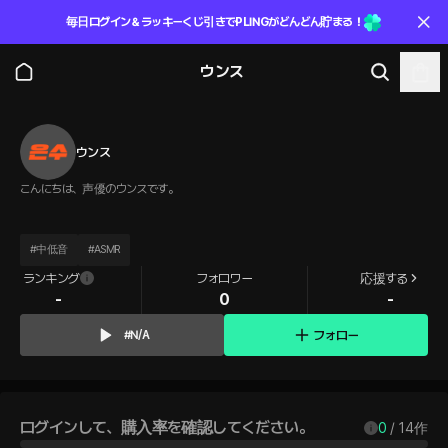
毎日ログイン＆ラッキーくじ引きでPLINGがどんどん貯まる！
ウンス
ウンス
こんにちは、声優のウンスです。
#
中低音
#
ASMR
ランキング
フォロワー
応援する
-
0
-
フォロー
#N/A
ログインして、購入率を確認してください。
0
 / 
14
作