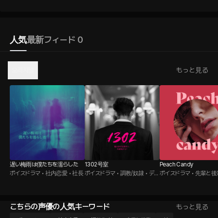
人気
最新
フィード 0
오리지널
もっと見る
遅い梅雨は僕たちを濡らした
1302号室
Peach Candy
ボイスドラマ • 社内恋愛 • 社長
ボイスドラマ • 調教/奴隷 • ディ
ボイスドラマ • 先輩と後輩
ープスロート
こちらの声優の人気キーワード
もっと見る