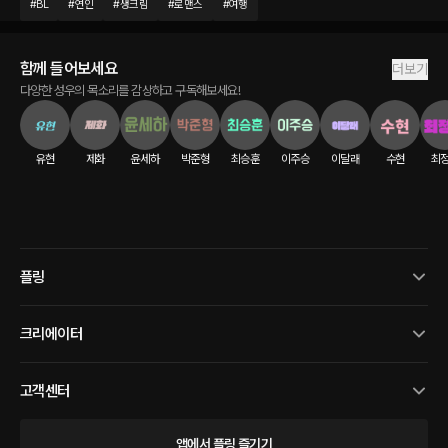
#
BL
#
연인
#
생크림
#
로맨스
#
여행
함께 들어보세요
더보기
다양한 성우의 목소리를 감상하고 구독해보세요!
유현
제화
윤세하
박준형
최승훈
이주승
이달래
수현
최
플링
크리에이터
고객센터
앱에서 플링 즐기기