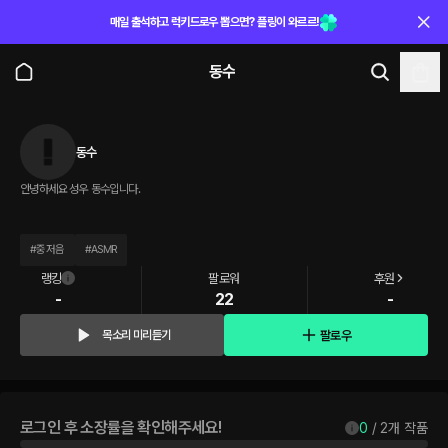
매일 출석하고 럭키드로우 뽑으면? 플링이 와르르!
동수
동수
안녕하세요 성우 동수입니다.
#
중저음
#
ASMR
랭킹
팔로워
후원
-
22
-
팔로우
목소리 미리듣기
로그인 후 소장률을 확인해주세요!
0
 / 
2
개 작품