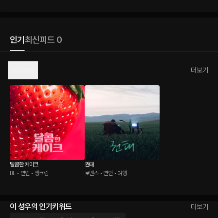
인기
최신
피드 0
오리지널
더보기
달콤한 케이크
권태
BL • 연인 • 생크림
로맨스 • 연인 • 여행
이 성우의 인기키워드
더보기