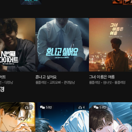
어트
혼나고 싶어요
그녀 이름은 여름
인 • 다정남
롤플레잉 • 교회오빠 • 존댓말남
롤플레잉 • 원나잇 • 롤플레잉
배경
0
5.6만
4
5.9천