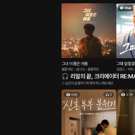
그녀 이름은 여름
그때 말할껄
롤플레잉 • 원나잇 • 롤플레잉
로맨스 • 재회
🎧 리얼의 끝, 크리에이터 RE:M
그 순간의 숨결까지 투명하게 느껴보세요!
6.5천
3
2.7만