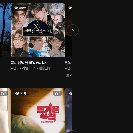
붙을 거라고 생각하니까 한결 나아요❤️ 준혁이 진짜 괜찮은
무 슬프다 어웅 안아주고싶댜…
ㅋ큐ㅠㅠㅠ 요즘 오리지널 서사 너무 충분하고 감정선 너무 좋아여 시현님
X의 선택을 받았습니다
인외 주인님의 반려인간이 된 나
SLAPS
로맨스 • 리얼리티쇼 • 환승연애
로맨스 • 인외 • 집착
로맨스 • 캠
더보기
1
2.8만
1
1.3만
1
1.4