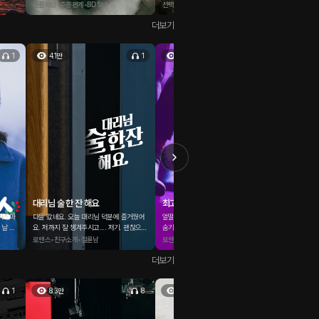
 가볼 카
롤플레잉•주종관계•BDSM
선택형•연인•군인
롤플레잉
 난다며
더보기
손이 슬며
브래지어
길이 점점
1
4.1만
1
4.3만
1
4.
대리님 술 한 잔 해요
최고의 독자
폐쇄병
크리스마
다들 갔네요. 오늘 대리님 덕분에 즐거웠어
얼떨결에 온 동창회. 야설 작가라는 직업을
 날 어
요. 저까지 잘 챙겨주시고.... 저기. 괜찮으시
숨기고 싶어서 오기 싫었다. 근황을 묻는 친
캄캄한 꿈
데?
면.. 한 잔 더 하실래요?
구들을 피하려는데 어떤 목소리가 들린다.
로맨스•친구소개•절륜남
로맨스•동창•순정남
로맨스•귀
더보기
1
8.3만
8
3.7만
1
1.9