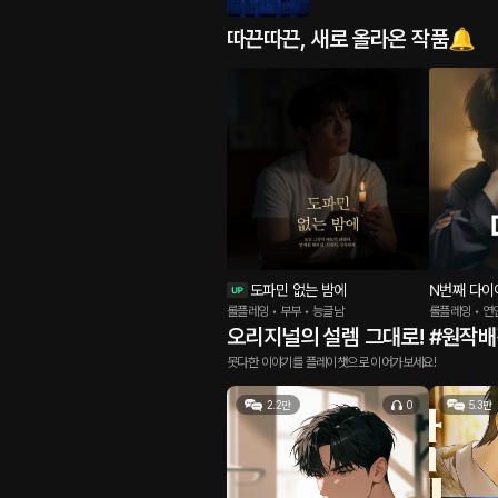
따끈따끈, 새로 올라온 작품🔔
도파민 없는 밤에
N번째 다이
롤플레잉 • 부부 • 능글남
롤플레잉 • 연
오리지널의 설렘 그대로! #원작
못다한 이야기를 플레이챗으로 이어가보세요!
2.2만
0
5.3만