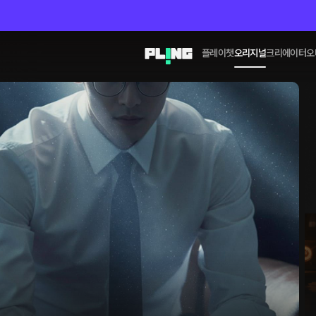
플레이챗
오리지널
크리에이터
오