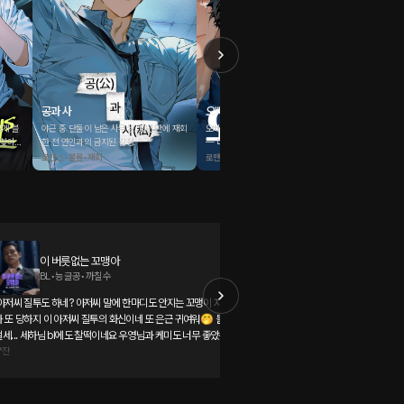
공과 사
오빠 친구
Ringin
에게 블
야근 중 단둘이 남은 사무실. 10년 만에 재회
오빠가 야근하는 밤. 거실에 세 명이 모였다.
자정이 가
 찾아간
한 전 연인과의 금지된 감정.
— 다 오빠 친구인데.
화가 온다
로맨스•불륜•재회
로맨스•친구>연인•역하렘
로맨스•연
이 버릇없는 꼬맹아
울어도 되는 날
BL•능글공•까칠수
롤플레잉•친구>
아저씨 질투도 하네? 아저씨 말에 한마디도 안지는 꼬맹이 자꾸 도발하
마음아파죽겠네ㅜㅜㅜ 시현님 우
 또 당하지 이 아저씨 질투의 화신이네 또 은근 귀여워🤭 둘다 귀여운
슬프게 울어서 너무 맘이 아파여
떡이네요 우영님과 케미도 너무 좋았구요 재밌게
지만요.. 후잉ㅇ.. 자신의 노력을 알아주지 않는다는 건 진짜 속상하죠 나는
*잔
잘 들었어요 다음 오리지널도 기대되네요~~
댓글
이만큼 한 것도 벅찬데 더 노
쩌*
같잖아요 근데 그 힘듦을 누구에
그랬을텐데 준혁이의 마음을 알아주는 서현이가 있어서 다행이고 앞으로
는 옆에서 더 챙겨주고 응원해주