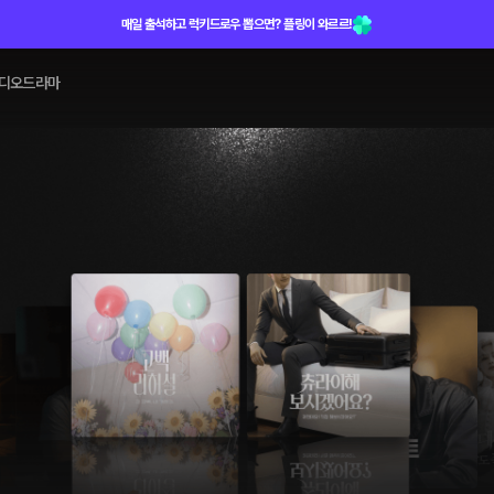
매일 출석하고 럭키드로우 뽑으면? 플링이 와르르!
디오드라마