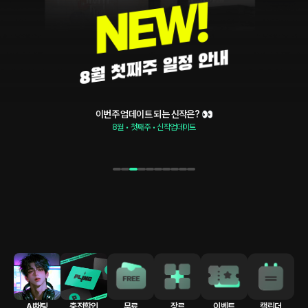
이번주 업데이트 되는 신작은? 👀
8월 • 첫째주 • 신작업데이트
어떻게 하면 잘하는지, 가르쳐달라고.
롤플레잉 • 파트너 • 멜섭
1
2
3
4
5
6
7
8
9
10
AI채팅
충전할인
무료
장르
이벤트
캘린더