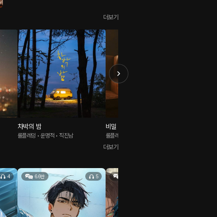
더보기
차박의 밤
비밀 주파수 69.999MHz
난 대공도
롤플레잉 • 운명적 • 직진남
롤플레잉 • 낯선남자 • 다정남
롤플레잉 •
더보기
4
6.6만
5
18만
0
6.