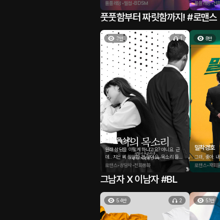
송해요... 주인님.
롤플레잉•멜섭•BDSM
롤플레잉•선
풋풋함부터 짜릿함까지! #로맨스
3만
1
8만
너의 목소리
밀착경호
원래 상담을 이렇게 하냐고요? 아니요. 근
데.. 지은 씨 상상한 건 맞아요. 목소리 들으
그래, 좋아. 
니까 보고 싶어지더라고요, 지은 씨가.
로맨스•상담사•전화통화
로맨스•재회
그남자 X 이남자 #BL
5.4만
2
5.1만