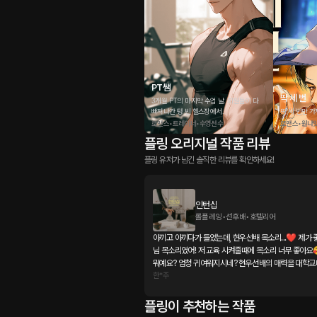
PT쌤
딱 세 번
3개월 PT의 마지막 수업 날. 회원들이 다
빠져나간 텅 빈 헬스장에서..
딱 세 번만 가
로맨스•트레이너•수영선수
로맨스•원나
플링 오리지널 작품 리뷰
플링 유저가 남긴 솔직한 리뷰를 확인하세요!
인턴십
롤플레잉•선후배•호텔리어
아끼고 아끼다가 들었는데, 현우선배 목소리...❤️ 제가
님 목소리였어! 저 교육 시켜줄때에 목소리 너무 좋아요
뭐예요? 엄청 귀여워지시네? 현우선배의 매력을 대학교
도발도 하실 줄 알고, 꼬시길 잘했다. 히힛!😘😘
한*주
플링이 추천하는 작품