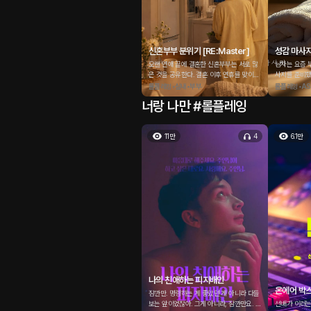
신혼부부 분위기 [RE:Master]
성감 마사지 
오랜 연애 끝에 결혼한 신혼부부는 서로 많
남자는 요즘 
은 것을 공유한다. 결혼 이후 연휴를 맞이한
사지를 준비했
부부의 야릇한 생활.
된 아로마 마
롤플레잉•실내•부부
롤플레잉•AS
마 젤 소리는
너랑 나만 #롤플레잉
작하는 그녀,
그녀의 다리.
11만
4
6.1만
나의 친애하는 피지배인
온에어 박
잠깐만. 명령하는 게 좋았던 게 아니라 다들
보는 앞이었잖아. 그게 아니라, 잠깐만요. 죄
선배가 이러는