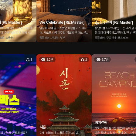
[RE:Master]
We Celebrate [RE:Master]
조금 더 깊이 [RE:Master]
부쩍 고생하는 그녀를 위해 마
일상에 치여 잊고 지냈던 마음들이 드러나
장난처럼 시작했지만, 그는 내가 움
다. 수건 여러 장과 함께 시작
며, 서로를 다시 마주할 기로에 선 어느 부부
할 때마다 멈추라고 말한다. 한 번
사지, 그리고 울려 퍼지는 아로
의 선물같은 이야기. 과연 사랑을 잊고 살던
말도 쉽게 허락하지 않는다. 오늘은 
MR•능글남
롤플레잉•기념일•부부
롤플레잉•주종관계•섹스토크
 꽤 자극적이었다. 반응하기 시
이 부부는 멀어진 사랑을 다시 끌어당길 수
며, 내가 가만히 있길 원한다. 나는
 그리고 배배 꼬이기 시작하는
있을까.
그의 말에 반응하고, 그는 그걸 확인
속 지시한다. 움직이지 말라고 하고,
게 하고, 잘하면 짧게 칭찬한다. 거
1
3.2만
2
3.7만
말해도, 결국 선택권은 그에게 있다.
비치캠핑
스
시혼
파도 소리가 들리는 해변에 남자친구
데 멘트를 어떻게 해요?
이제, 폐하의 옷고름을 풀겠습니다.
핑을 왔다. 샤워하고 돌아오니 그가