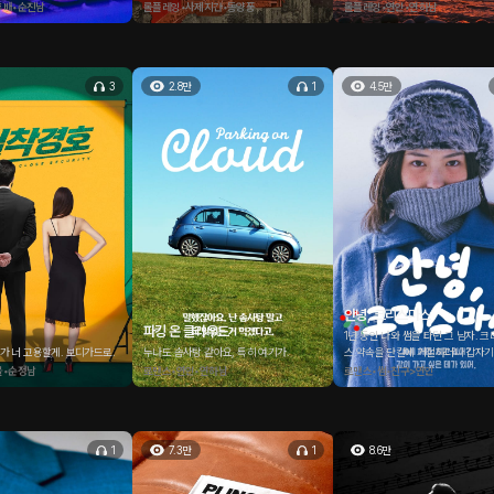
앉아 파도 소리를 듣고 있었다. 내일
후배•순진남
롤플레잉•사제지간•동양풍
롤플레잉•연인•연하남
페 얘기를 하다가 나에게 좋은 향이
볼에 뽀뽀를 하는 그. 그러곤 그의 
시 내 상의 안으로 들어온다. 내가 
를 안 했다는 걸 알게 되자 그의 손
3
2.8만
1
4.5만
자극적으로 변하기 시작한다.
안녕, 크리스마스
파킹 온 클라우드
1년 동안 나와 썸을 타던 그 남자. 
내가 너 고용할게. 보디가드로.
누나도 솜사탕 같아요, 특히 여기가.
스 약속을 단칼에 거절하더니 갑자기
디론가 데려간다. 미슬토우? 이게 뭔
물•순정남
로맨스•연인•연하남
로맨스•썸•친구>연인
1
7.3만
1
8.6만