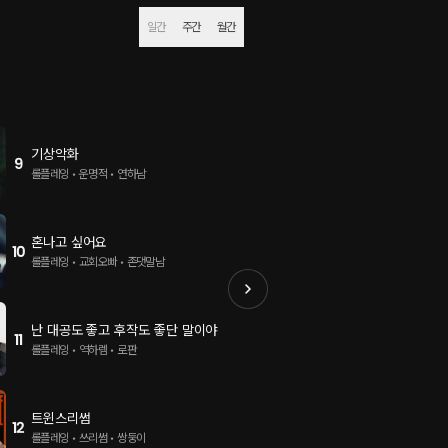
일간
주간
월간
기상악화
비오는 빨래방 : Ver
9
13
롤플레잉 • 운명적 • 연하남
롤플레잉 • 이웃 • 정전
혼나고 싶어요
MBTI : 16가지 
10
14
롤플레잉 • 교회오빠 • 존댓말남
롤플레잉 • 남자친구 • M
난 대공도 좋고 후작도 좋단 말이야
비오는 빨래방 : Ver
11
15
롤플레잉 • 역하렘 • 로판
롤플레잉 • 이웃 • 정전
트윈스리썸
남사친+남사친
12
16
롤플레잉 • 쓰리썸 • 쌍둥이
롤플레잉 • 친구 • 쓰리썸