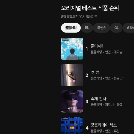
오리지널 베스트 작품 순위
8월 6일 오전 10시 업데이트
롤플레잉
BL
로맨스
GL
AS
좋아해!!
1
롤플레잉 • 연인 • 애교남
옆 방
2
롤플레잉 • 연인 • 능글남
숙제 검사
3
롤플레잉 • 파트너 • 멜섭
굿홀리데이 섹스
4
롤플레잉 • 연인 • 휴일