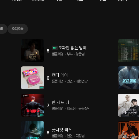
MR
오디오북
도파민 없는 밤에
5
롤플레잉 • 부부 • 능글남
캔디 데이
6
롤플레잉 • 연인 • 대형견남
한 세트 더
7
롤플레잉 • 헬스장 • 근육질남
굿나잇 섹스
8
롤플레잉 • 연인 • 다정남