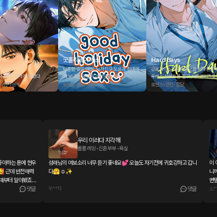
굿홀리데이 섹스
Hard days
나른한 휴일 아침, 남자친구 도윤과 침대에
근로자의 날, 혼자 출근한 남자친구
자고, 그 남자가 말했다.
서 보내는 달달하고 편안한 하루.
루베리 타르트를 들고 서프라이즈로
하루.
잇•삼각관계
로맨스•연인•다정
로맨스•연인•달달
우리 이러다 지각해
롤플레잉•신혼부부•욕실
 좋아하는 톤에 현우
성래님의 여보소리 너무 듣기 좋네요💕 오늘도 자기전에 귀호강하고 갑니
이 
🥰 근데 반전매력
다🤗☺️✨
니까
때부터 알아봤죠!
변탤세... 세하님 bl에도 찰
댓글
쑤**자
댓글
소*