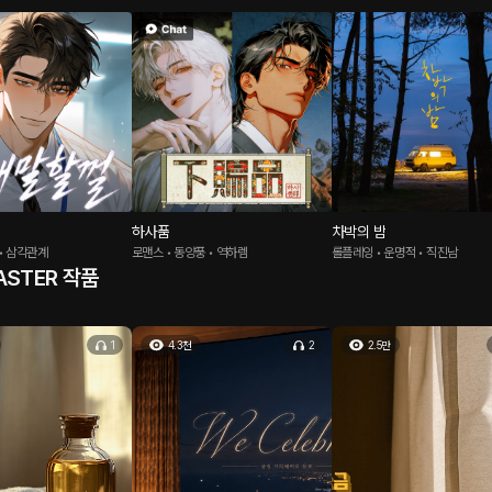
하사품
차박의 밤
 • 삼각관계
로맨스 • 동양풍 • 역하렘
롤플레잉 • 운명적 • 직진남
ASTER 작품
1
4.3천
2
2.5만