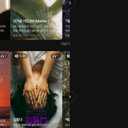
뜨거운 아침 [RE:Master]
거울룸 판타지 [RE:Master]
더 야해지
직이려
여느 때와 같은 아침, 당신은 일찍 일어나 남
“지금 네 모습, 거울로 보니까 어때?” 오래전
“우리 큰
만이라던
편을 깨우고 출근 준비를 마친 뒤 부엌에서
부터 품어온 거울 판타지. 앱에서 알게 된 남
것도 못하
'벌'이라
아침을 만들고 있다. 잠시 후 준비를 끝낸 남
자와 그 이야기를 나누다, 결국 직접 만나게
붙잡고, 
롤플레잉•부부•리마스터
롤플레잉•낯선남자•어플만남
롤플레잉
 참으면서
편이 나온다. 평소와 달리 장난기가 오른 얼
된다. 막상 마주하니 긴장으로 몸이 굳지만,
격하다가 
더보기
하듯 계
굴로 당신의 뒤에 조용히 다가와 갑자기 안
그는 여유롭게 상황을 이끈다. 거울 앞에 선
향한다. 
 기다리
아 오는데...
순간, 낯선 남자의 품에 안긴 내 모습이 그대
그는 웃으
절하는 듯
로 비친다. 부끄러운데도 시선을 뗄 수 없고,
상관없고,
1
5.4만
1
8.5만
1
7.5
떨리면서도 몸이 먼저 반응한다. 처음이라
만 남은 
더 선명하게 남는 밤, 판타지가 현실이 되는
점점 솔직
순간이다.
추지 말 
까워진다.
길들다
백일휴가 (선택형)
토이 클
와 캠
 의자에
복종과 정복이라 불린 쾌락의 속성
누나, 나 어떻게 할까요?
누구 마음