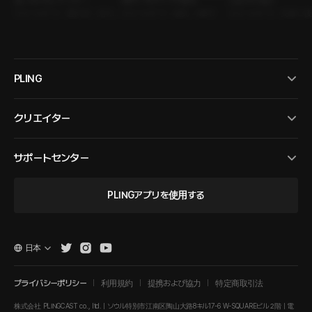
思いがけないアフター
MBTI : 16タイプの彼氏
口説きの鬼才
ｼﾁｭｴｰｼｮﾝﾎﾞｲｽ • 選択型 • 兄の友
ｼﾁｭｴｰｼｮﾝﾎﾞｲｽ • 彼氏 • MBTI
ｼﾁｭｴｰｼｮﾝﾎﾞｲｽ • 先輩と
達
食系男子
PLING
クリエイター
サポートセンター
PLINGアプリを使用する
日本
プライバシーポリシー
利用規約
提携および協力
特定商取引法
株式会社 PLINGCAST co., ltd. | ソウル特別市江南区陶山大路8キル17-6 W-SQUAREビル２階 | 電