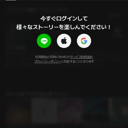
プレゼントを贈る
カートに入れる
最新順
今すぐログインして

様々なストーリーを楽しんでください！
グッドナイト・セックス
22 PLING
28分
•
2024.04.13
セリフの確認
彼と映画を見ていたら、いつの間にか二人して眠ってしまったみたいだ。深
利用開始と同時にPLINGの
サービス利用規約
夜1時。 このままソファで寝ようと思ったけど、彼氏が私を抱き上げ、寝室に
プライバシーポリシー
に同意することになります
向かう。目が覚めてしまった私は、このまま眠りたくなくなって…。
ｼﾁｭｴｰｼｮﾝﾎﾞｲｽの作品を見つけよう！
一緒に抜け出す？
推しとのデート（シ
ハッピーバースデ
休み中も出勤します
口説きの鬼才