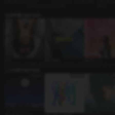
先輩と後輩 • 絶倫
ヒョン）
ー・トゥー・ユー
社内恋愛 • 優男
先輩と後輩 • 
筋肉男 • シヒョン
恋人 • 優男
系男子
出演声優の他の作品
飼育
教養の授業
最後のページ
ｼﾁｭｴｰｼｮﾝﾎﾞｲｽ • 主従関係 • BDS
ｼﾁｭｴｰｼｮﾝﾎﾞｲｽ • 恋人同士 • 講義
ｼﾁｭｴｰｼｮﾝﾎﾞｲｽ • オーナ
M
この作家の他の作品
室
書店