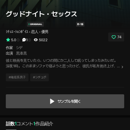
グッドナイト・セックス
ｼﾁｭｴｰｼｮﾝﾎﾞｲｽ
 • 
恋人
 • 
優男
74
5.0
1
5022
作家
シデ
出演
黒漆黒
彼と映画を見ていたら、いつの間にか二人して眠ってしまったみたいだ。
深夜1時。 このままソファで寝ようと思ったけど、彼氏が私を抱き上げ、寝
室に向かう。目が覚めてしまった私は、このまま眠りたくなくなって…。
#
俺様系男子
#
シチュボ
サンプルを聞く
話数
1
コメント
1
作品紹介