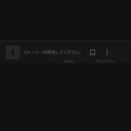
ストーリーを再生してください。
PLING
クリエイター
会社紹介
クリエイターセンター
プライバシーポリシー
利用規約
提携お
株式会社 PLINGCAST co., ltd. | ソウル特別市江南区陶山
者登録番号 631-87-01880 | 通信販売業申告番号 第2021-ソウル江南