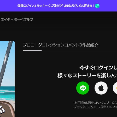
毎日ログイン＆ラッキーくじ引きでPLINGがどんどん貯まる！
リエイター
ボーイズラブ
プロローグ
コレクション
コメント
0
作品紹介
今すぐログインし
様々なストーリーを楽しん
利用開始と同時にPLINGの
サービス
プライバシーポリシー
に同意すること