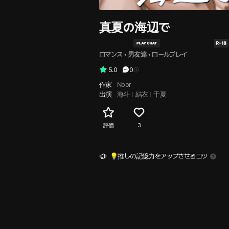
真夏の海辺で
ロマンス
 • 
男友達
 • 
ロールプレイ
5.0
0
作家
Noor
出演
海斗
結衣
千夏
評価
3
💡推しの記憶力をアップさせるコツ