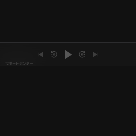
サポートセンター
お知らせ
個別のお問合せ
利用ガイド
よび協力
特定商取引法
大路8キル17-6 W-SQUAREビル２階 | 電話 02-2039-9409 | 事業
-01810号 | Copyright © 2026 PLINGCAST co., ltd. All