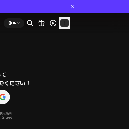
JP
て

でください！
利用規約
になります